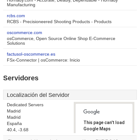
Hornady.com - Accurate, Deadly, Dependable - Hornady
Manufacturing
rcbs.com
RCBS - Precisioneered Shooting Products - Products
oscommerce.com
osCommerce, Open Source Online Shop E-Commerce
Solutions
factusol-oscommerce.es
FSx-Connector | osCommerce: Inicio
Servidores
Localización del Servidor
Dedicated Servers
Madrid
Madrid
This page can't load
España
Google Maps
40.4, -3.68
correctly.