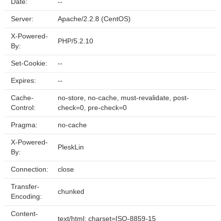
Date:
--
Server:
Apache/2.2.8 (CentOS)
X-Powered-
PHP/5.2.10
By:
Set-Cookie:
--
Expires:
--
Cache-
no-store, no-cache, must-revalidate, post-
Control:
check=0, pre-check=0
Pragma:
no-cache
X-Powered-
PleskLin
By:
Connection:
close
Transfer-
chunked
Encoding:
Content-
text/html; charset=ISO-8859-15