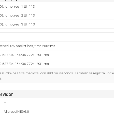
0): icmp_req=1 ttl=113
0): icmp_req=2 ttl=113
0): icmp_req=3 ttl=113
eceived, 0% packet loss, time 2002ms
32.537/34.054/36.772/1.931 ms
32.537/34.054/36.772/1.931 ms
ue el 70% de sitios medidos, con 993 milliseconds. También se registra un t
g.
ervidor
--
Microsoft-IIS/6.0