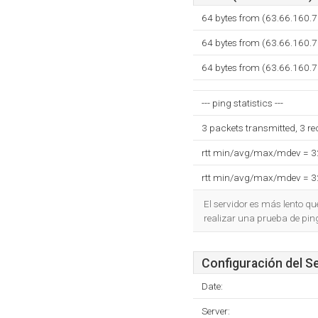
64 bytes from (63.66.160.7
64 bytes from (63.66.160.7
64 bytes from (63.66.160.7
--- ping statistics ---
3 packets transmitted, 3 r
rtt min/avg/max/mdev = 
rtt min/avg/max/mdev = 
El servidor es más lento q
realizar una prueba de pin
Configuración del S
Date:
Server: