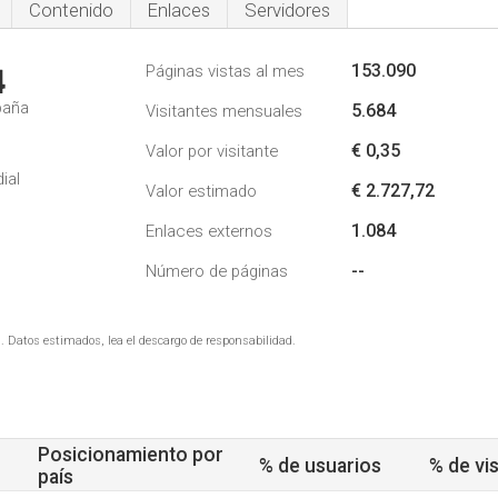
Contenido
Enlaces
Servidores
153.090
Páginas vistas al mes
4
paña
5.684
Visitantes mensuales
€ 0,35
Valor por visitante
ial
€ 2.727,72
Valor estimado
1.084
Enlaces externos
--
Número de páginas
. Datos estimados, lea el descargo de responsabilidad.
Posicionamiento por
% de usuarios
% de vis
país