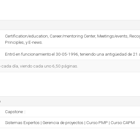
Certification/education, Career/mentoring Center, Meetings/events, Rec
Principles, y E-news.
Entró en funcionamiento el 30-05-1996, teniendo una antigüedad de 21 
io cada día, viendo cada uno 6,50 páginas.
o
Capstone ::
Sistemas Expertos | Gerencia de proyectos | Curso PMP | Curso CAPM