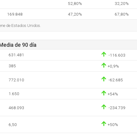
52,80%
32,20%
169.848
47,20%
67,80%
iene de Estados Unidos.
 Media de 90 día
631.481
-116.603
385
+0,9%
772.010
-62.685
1.650
+54%
468.093
-234.739
6,50
+50%