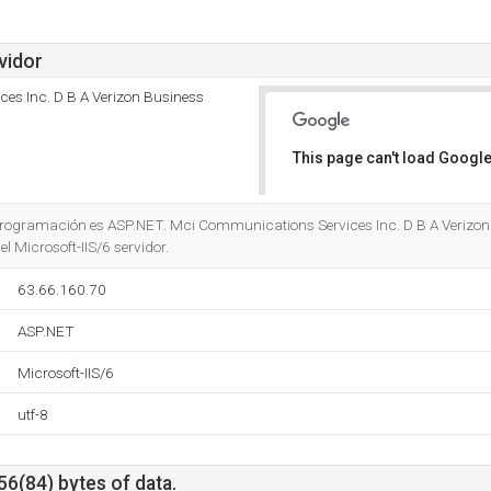
vidor
es Inc. D B A Verizon Business
This page can't load Google
Do you own this website?
 programación es ASP.NET. Mci Communications Services Inc. D B A Verizon 
l Microsoft-IIS/6 servidor.
63.66.160.70
ASP.NET
Microsoft-IIS/6
utf-8
56(84) bytes of data.