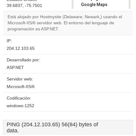
Google Maps
39.6837, -75.7501
correctly.
Está alojado por Hostmysite (Delaware, Newark,) usando el
Microsoft-IIS/6 servidor web. El entorno del lenguaje de
Do you
OK
programación es ASP.NET.
own this
website?
IP:
204.12.103.65
Desarrollado por:
ASP.NET
Servidor web:
Microsoft-IIS/6
Codificación:
windows-1252
PING (204.12.103.65) 56(84) bytes of
data.