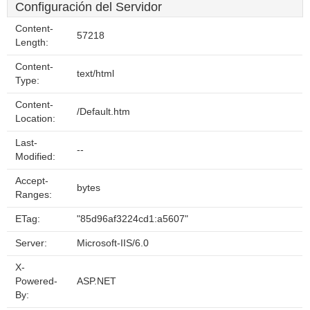
Configuración del Servidor
Content-
57218
Length:
Content-
text/html
Type:
Content-
/Default.htm
Location:
Last-
--
Modified:
Accept-
bytes
Ranges:
ETag:
"85d96af3224cd1:a5607"
Server:
Microsoft-IIS/6.0
X-
Powered-
ASP.NET
By: