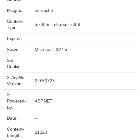
Pragma:
no-cache
Content-
text/html; charset=utf-8
Type:
Expires:
--
Server:
Microsoft-IIS/7.5
Set-
--
Cookie:
X-AspNet-
2.0.50727
Version:
X-
Powered-
ASP.NET
By:
Date:
--
Content-
21023
Length: