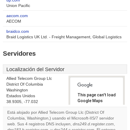
up.com
Union Pacific
aecom.com
AECOM
braidco.com
Braid Logistics UK Ltd. - Freight Management, Global Logistics
Servidores
Localización del Servidor
Allied Telecom Group Llc
District Of Columbia
Washington
This page can't load
Estados Unidos
Google Maps
38.9305, -77.032
correctly.
Está alojado por Allied Telecom Group Llc (District Of
Columbia, Washington,) usando el Microsoft-IIS/7 servidor
Do you
OK
web. Sus 4 registros DNS incluyen,
dns249.d.register.com
own this
,
website?
dns183.b.register.com
, y
dns244.c.register.com
. El entorno