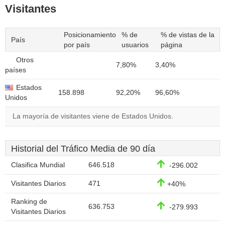
Visitantes
Posicionamiento
% de
% de vistas de la
País
por país
usuarios
página
Otros
7,80%
3,40%
países
Estados
158.898
92,20%
96,60%
Unidos
La mayoría de visitantes viene de Estados Unidos.
Historial del Tráfico Media de 90 día
Clasifica Mundial
646.518
-296.002
Visitantes Diarios
471
+40%
Ranking de
636.753
-279.993
Visitantes Diarios