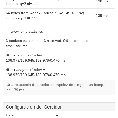
138 ms
icmp_seq=2 ttl=111
64 bytes from webs72.aruba.it (62.149.130.82):
139 ms
icmp_seq=3 ttl=111
--- www. ping statistics ---
3 packets transmitted, 3 received, 0% packet loss,
time 1999ms
rtt min/avg/max/mdev =
138.979/139.645/139.978/0.470 ms
rtt min/avg/max/mdev =
138.979/139.645/139.978/0.470 ms
Una respuesta de prueba de rapidez de ping, da un tiempo
de 139 ms.
Configuración del Servidor
Date:
--