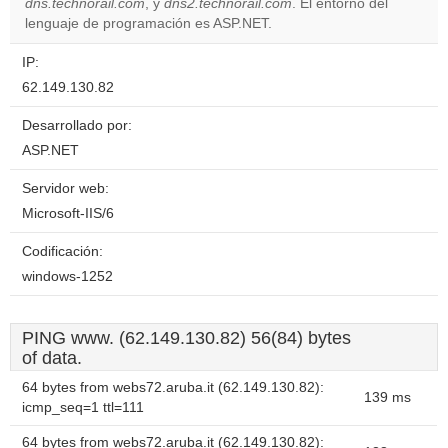
website?
dns.technorail.com
, y
dns2.technorail.com
. El entorno del
lenguaje de programación es ASP.NET.
IP:
62.149.130.82
Desarrollado por:
ASP.NET
Servidor web:
Microsoft-IIS/6
Codificación:
windows-1252
PING www. (62.149.130.82) 56(84) bytes
of data.
64 bytes from webs72.aruba.it (62.149.130.82):
139 ms
icmp_seq=1 ttl=111
64 bytes from webs72.aruba.it (62.149.130.82):