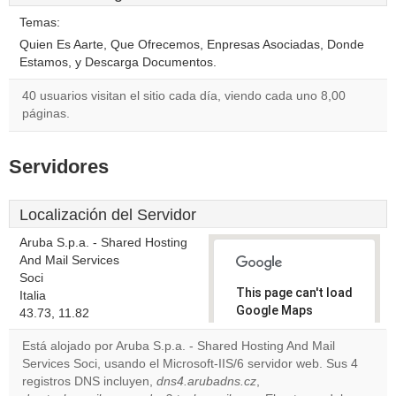
Temas:
Quien Es Aarte, Que Ofrecemos, Enpresas Asociadas, Donde
Estamos, y Descarga Documentos.
40 usuarios visitan el sitio cada día, viendo cada uno 8,00
páginas.
Servidores
Localización del Servidor
Aruba S.p.a. - Shared Hosting
And Mail Services
Soci
This page can't load
Italia
Google Maps
43.73, 11.82
correctly.
Está alojado por Aruba S.p.a. - Shared Hosting And Mail
Services Soci, usando el Microsoft-IIS/6 servidor web. Sus 4
Do you
OK
registros DNS incluyen,
dns4.arubadns.cz
own this
,