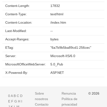
Content-Length:
17832
Content-Type:
text/html
Content-Location:
/index.htm
Last-Modified:
--
Accept-Ranges:
bytes
ETag:
"6a7b9b5ba89cd1:256cec"
Server:
Microsoft-IIS/6.0
MicrosoftOfficeWebServer:
5.0_Pub
X-Powered-By:
ASP.NET
Sobre
Renuncia
© 2026
0
A
B
C
D
nosotros
Política de
E
F
G
H
I
Contacto
privacidad
J
K
L
M