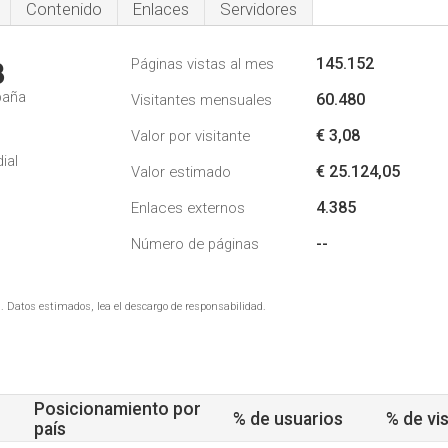
Contenido
Enlaces
Servidores
145.152
Páginas vistas al mes
3
paña
60.480
Visitantes mensuales
€ 3,08
Valor por visitante
ial
€ 25.124,05
Valor estimado
4.385
Enlaces externos
--
Número de páginas
. Datos estimados, lea el descargo de responsabilidad.
Posicionamiento por
% de usuarios
% de vis
país