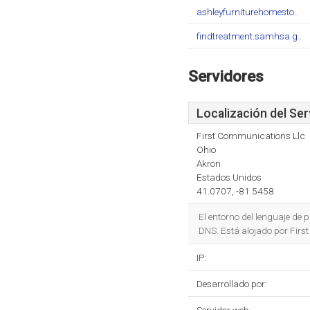
ashleyfurniturehomesto..
findtreatment.samhsa.g..
Servidores
Localización del Ser
First Communications Llc
Ohio
Akron
Estados Unidos
41.0707, -81.5458
El entorno del lenguaje d
DNS. Está alojado por Firs
IP:
Desarrollado por: