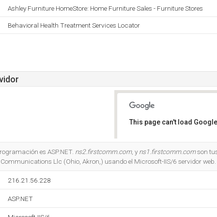
Ashley Furniture HomeStore: Home Furniture Sales - Furniture Stores
Behavioral Health Treatment Services Locator
vidor
This page can't load Google
Do you own this website?
e programación es ASP.NET.
ns2.firstcomm.com
, y
ns1.firstcomm.com
son tu
t Communications Llc (Ohio, Akron,) usando el Microsoft-IIS/6 servidor web.
216.21.56.228
ASP.NET