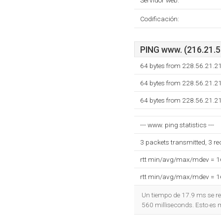
Servidor web:
Codificación:
PING www. (216.21.56
64 bytes from 228.56.21.2
64 bytes from 228.56.21.2
64 bytes from 228.56.21.2
--- www. ping statistics ---
3 packets transmitted, 3 r
rtt min/avg/max/mdev = 
rtt min/avg/max/mdev = 
Un tiempo de 17.9 ms se re
560 milliseconds. Esto es 