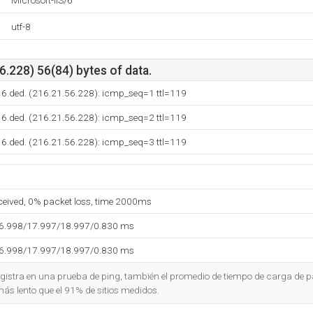
Microsoft-IIS/6
utf-8
.228) 56(84) bytes of data.
16.ded. (216.21.56.228): icmp_seq=1 ttl=119
16.ded. (216.21.56.228): icmp_seq=2 ttl=119
16.ded. (216.21.56.228): icmp_seq=3 ttl=119
eceived, 0% packet loss, time 2000ms
16.998/17.997/18.997/0.830 ms
16.998/17.997/18.997/0.830 ms
gistra en una prueba de ping, también el promedio de tiempo de carga de 
más lento que el 91% de sitios medidos.