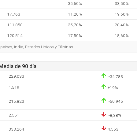
35,60%
33,50%
17.763
11,20%
19,60%
111.858
35,70%
28,40%
120.514
17,50%
18,60%
 países, India, Estados Unidos y Filipinas.
 Media de 90 día
229.033
-34.783
1.519
+19%
215.823
-50.945
2.551
-8,38%
333.264
4.553