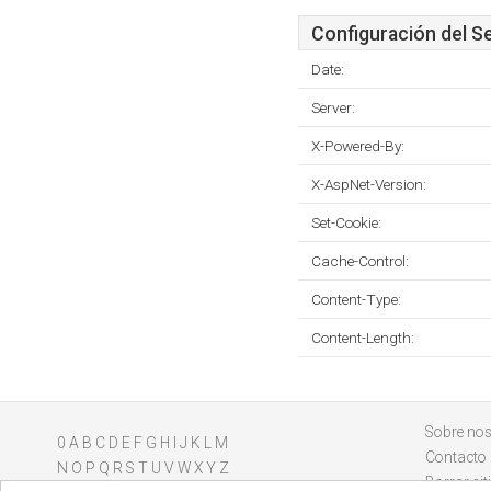
Configuración del S
Date:
Server:
X-Powered-By:
X-AspNet-Version:
Set-Cookie:
Cache-Control:
Content-Type:
Content-Length:
Sobre nos
0
A
B
C
D
E
F
G
H
I
J
K
L
M
Contacto
N
O
P
Q
R
S
T
U
V
W
X
Y
Z
Borrar sit