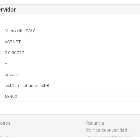
ervidor
--
Microsoft-IIS/6.0
ASP.NET
2.0.50727
--
private
text/html; charset=utf-8
68400
otros
Renuncia
Política de privacidad
io web
Condiciones del servicio