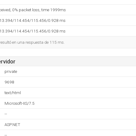
eceived, 0% packet loss, time 1999ms
113.394/114.454/115.456/0.928 ms
113.394/114.454/115.456/0.928 ms
 resultó en una respuesta de 115 ms.
ervidor
private
9698
text/html
Microsoft-IIS/7.5
--
ASP.NET
--