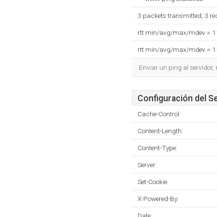
3 packets transmitted, 3 r
rtt min/avg/max/mdev = 
rtt min/avg/max/mdev = 
Enviar un ping al servidor,
Configuración del S
Cache-Control:
Content-Length:
Content-Type:
Server:
Set-Cookie:
X-Powered-By:
Date: