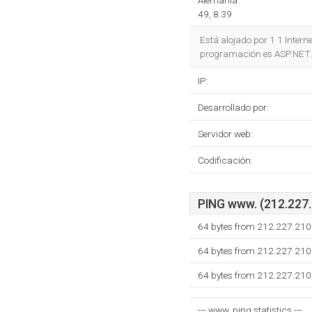
Alemania
49, 8.39
Está alojado por 1 1 Intern
programación es ASP.NET. 
IP:
Desarrollado por:
Servidor web:
Codificación:
PING www. (212.227.2
64 bytes from 212.227.210
64 bytes from 212.227.210
64 bytes from 212.227.210
--- www. ping statistics ---