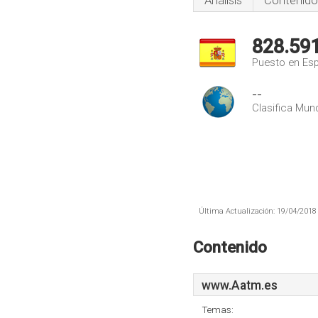
Análisis
Contenido
828.59
Puesto en Es
--
Clasifica Mund
Última Actualización: 19/04/2018 
Contenido
www.Aatm.es
Temas: