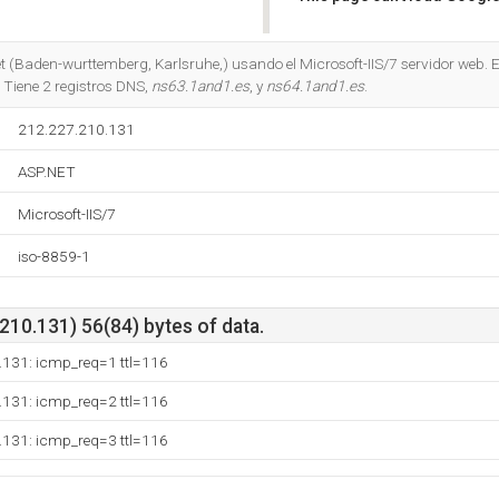
Do you own this website?
et (Baden-wurttemberg, Karlsruhe,) usando el Microsoft-IIS/7 servidor web. E
Tiene 2 registros DNS,
ns63.1and1.es
, y
ns64.1and1.es
.
212.227.210.131
ASP.NET
Microsoft-IIS/7
iso-8859-1
10.131) 56(84) bytes of data.
.131: icmp_req=1 ttl=116
.131: icmp_req=2 ttl=116
.131: icmp_req=3 ttl=116