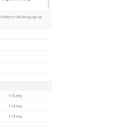
OK
l entorno del lenguaje de
115 ms
114 ms
113 ms