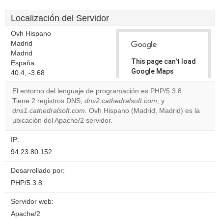
Localización del Servidor
Ovh Hispano
Madrid
Madrid
This page can't load
España
Google Maps
40.4, -3.68
correctly.
El entorno del lenguaje de programación es PHP/5.3.8.
Tiene 2 registros DNS,
dns2.cathedralsoft.com
, y
Do you
OK
dns1.cathedralsoft.com
. Ovh Hispano (Madrid, Madrid) es la
own this
website?
ubicación del Apache/2 servidor.
IP:
94.23.80.152
Desarrollado por:
PHP/5.3.8
Servidor web:
Apache/2