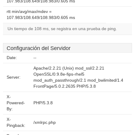
107.983/108.649/108.983/0.605 ms
rtt min/avg/max/mdev =
107.983/108.649/108.983/0.605 ms
Un tiempo de 108 ms, se registra en una prueba de ping.
Configuración del Servidor
Date:
--
Apache/2.2.21 (Unix) mod_ssl/2.2.21
OpenSSL/0.9.8e-fips-rhel5
Server:
mod_auth_passthrough/2.1 mod_bwlimited/1.4
FrontPage/5.0.2.2635 PHP/5.3.8
X-
Powered-
PHP/5.3.8
By:
X-
/xmlrpc.php
Pingback: