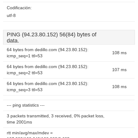
Codificación:
utf-8
PING (94.23.80.152) 56(84) bytes of
data.
64 bytes from dedillo.com (94.23.80.152):
108 ms
icmp_seq=1 ttl=53
64 bytes from dedillo.com (94.23.80.152):
107 ms
icmp_seq=2 ttl=53
64 bytes from dedillo.com (94.23.80.152):
108 ms
icmp_seq=3 ttl=53
--- ping statistics ---
3 packets transmitted, 3 received, 0% packet loss,
time 2001ms
rtt min/avg/max/mdev =