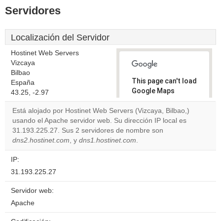
Servidores
Localización del Servidor
Hostinet Web Servers
Vizcaya
Bilbao
This page can't load
España
Google Maps
43.25, -2.97
correctly.
Está alojado por Hostinet Web Servers (Vizcaya, Bilbao,)
usando el Apache servidor web. Su dirección IP local es
Do you
OK
31.193.225.27. Sus 2 servidores de nombre son
own this
website?
dns2.hostinet.com
, y
dns1.hostinet.com
.
IP:
31.193.225.27
Servidor web:
Apache