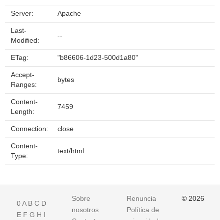
Server:
Apache
Last-
--
Modified:
ETag:
"b86606-1d23-500d1a80"
Accept-
bytes
Ranges:
Content-
7459
Length:
Connection:
close
Content-
text/html
Type:
Sobre
Renuncia
© 2026
0
A
B
C
D
nosotros
Política de
E
F
G
H
I