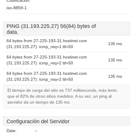
Codificación:
iso-8859-1
PING (31.193.225.27) 56(84) bytes of
data.
64 bytes from 27-225-193-31.hostinet.com
135 ms
(31.193.225.27): icmp_req=1 ttl=50
64 bytes from 27-225-193-31.hostinet.com
135 ms
(31.193.225.27): icmp_req=2 ttl=50
64 bytes from 27-225-193-31.hostinet.com
135 ms
(31.193.225.27): icmp_req=2 ttl=50
El tiempo de carga del sitio es 737 milliseconds, más lento
que el 82% de otros sitios medidos. A su vez, un ping al
servidor da un tiempo de 135 ms.
Configuración del Servidor
Date:
--