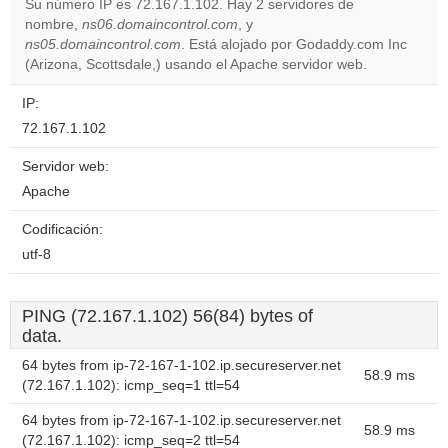
Su número IP es 72.167.1.102. Hay 2 servidores de
nombre,
ns06.domaincontrol.com
, y
Do you
OK
ns05.domaincontrol.com
. Está alojado por Godaddy.com Inc
own this
website?
(Arizona, Scottsdale,) usando el Apache servidor web.
IP:
72.167.1.102
Servidor web:
Apache
Codificación:
utf-8
PING (72.167.1.102) 56(84) bytes of
data.
64 bytes from ip-72-167-1-102.ip.secureserver.net
58.9 ms
(72.167.1.102): icmp_seq=1 ttl=54
64 bytes from ip-72-167-1-102.ip.secureserver.net
58.9 ms
(72.167.1.102): icmp_seq=2 ttl=54