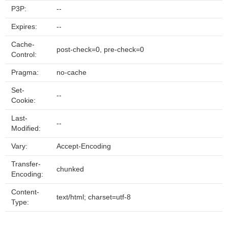
P3P:
--
Expires:
--
Cache-
post-check=0, pre-check=0
Control:
Pragma:
no-cache
Set-
--
Cookie:
Last-
--
Modified:
Vary:
Accept-Encoding
Transfer-
chunked
Encoding:
Content-
text/html; charset=utf-8
Type: