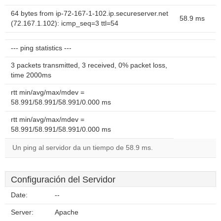
64 bytes from ip-72-167-1-102.ip.secureserver.net
58.9 ms
(72.167.1.102): icmp_seq=3 ttl=54
--- ping statistics ---
3 packets transmitted, 3 received, 0% packet loss,
time 2000ms
rtt min/avg/max/mdev =
58.991/58.991/58.991/0.000 ms
rtt min/avg/max/mdev =
58.991/58.991/58.991/0.000 ms
Un ping al servidor da un tiempo de 58.9 ms.
Configuración del Servidor
Date:
--
Server:
Apache