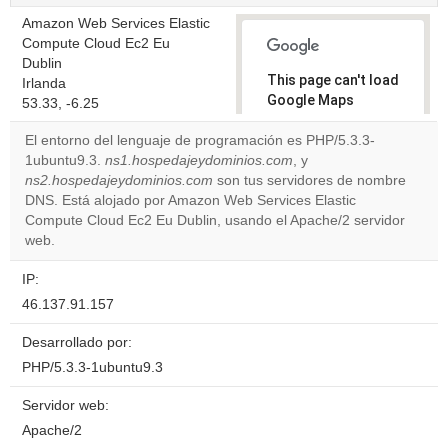
Amazon Web Services Elastic
Compute Cloud Ec2 Eu
Dublin
This page can't load
Irlanda
Google Maps
53.33, -6.25
correctly.
El entorno del lenguaje de programación es PHP/5.3.3-
1ubuntu9.3.
ns1.hospedajeydominios.com
, y
Do you
OK
ns2.hospedajeydominios.com
son tus servidores de nombre
own this
website?
DNS. Está alojado por Amazon Web Services Elastic
Compute Cloud Ec2 Eu Dublin, usando el Apache/2 servidor
web.
IP:
46.137.91.157
Desarrollado por:
PHP/5.3.3-1ubuntu9.3
Servidor web:
Apache/2