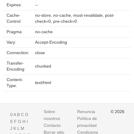
Expires:
--
Cache-
no-store, no-cache, must-revalidate, post-
Control:
check=0, pre-check=0
Pragma:
no-cache
Vary:
Accept-Encoding
Connection:
close
Transfer-
chunked
Encoding:
Content-
text/html
Type:
Sobre
Renuncia
© 2026
0
A
B
C
D
nosotros
Política de
E
F
G
H
I
Contacto
privacidad
J
K
L
M
Borrar sitio
Condiciones