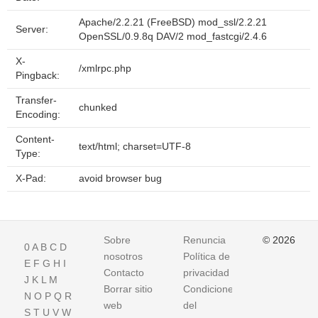
Apache/2.2.21 (FreeBSD) mod_ssl/2.2.21
Server:
OpenSSL/0.9.8q DAV/2 mod_fastcgi/2.4.6
X-
/xmlrpc.php
Pingback:
Transfer-
chunked
Encoding:
Content-
text/html; charset=UTF-8
Type:
X-Pad:
avoid browser bug
Sobre
Renuncia
© 2026
0
A
B
C
D
nosotros
Política de
E
F
G
H
I
Contacto
privacidad
J
K
L
M
Borrar sitio
Condiciones
N
O
P
Q
R
web
del
S
T
U
V
W