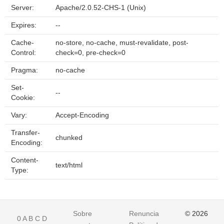
Server:
Apache/2.0.52-CHS-1 (Unix)
Expires:
--
Cache-
no-store, no-cache, must-revalidate, post-
Control:
check=0, pre-check=0
Pragma:
no-cache
Set-
--
Cookie:
Vary:
Accept-Encoding
Transfer-
chunked
Encoding:
Content-
text/html
Type:
Sobre
Renuncia
© 2026
0
A
B
C
D