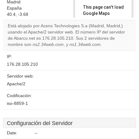
Madrid
This page can't load
España
Google Maps
40.4, -3.68
correctly.
Está alojado por Acens Technologies S.a (Madrid, Madrid,)
usando el Apache/2 servidor web. El número IP del servidor
Do you
OK
de Abarco.net es 176.28.105.210. Sus 2 servidores de
own this
website?
nombre son
ns2.34web.com
, y
ns1.34web.com
.
IP:
176.28.105.210
Servidor web:
Apache/2
Codificación:
iso-8859-1
Configuración del Servidor
Date:
--