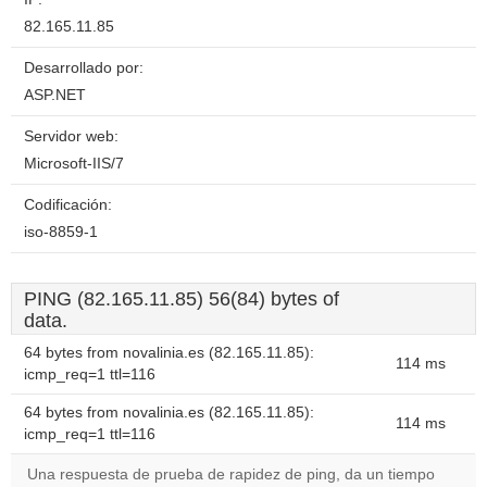
82.165.11.85
Desarrollado por:
ASP.NET
Servidor web:
Microsoft-IIS/7
Codificación:
iso-8859-1
PING (82.165.11.85) 56(84) bytes of
data.
64 bytes from novalinia.es (82.165.11.85):
114 ms
icmp_req=1 ttl=116
64 bytes from novalinia.es (82.165.11.85):
114 ms
icmp_req=1 ttl=116
Una respuesta de prueba de rapidez de ping, da un tiempo