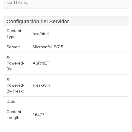
de 114 ms.
Configuración del Servidor
Content-
text/html
Type:
Server:
Microsoft-IIS/7.5
X-
Powered-
ASP.NET
By:
X-
Powered-
PleskWin
By-Plesk:
Date:
--
Content-
16477
Length: