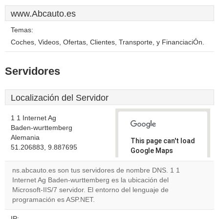
www.Abcauto.es
Temas:
Coches, Videos, Ofertas, Clientes, Transporte, y FinanciaciÓn.
Servidores
Localización del Servidor
1 1 Internet Ag
Baden-wurttemberg
Alemania
This page can't load
51.206883, 9.887695
Google Maps
correctly.
ns.abcauto.es son tus servidores de nombre DNS. 1 1
Internet Ag Baden-wurttemberg es la ubicación del
Do you
OK
Microsoft-IIS/7 servidor. El entorno del lenguaje de
own this
website?
programación es ASP.NET.
IP: