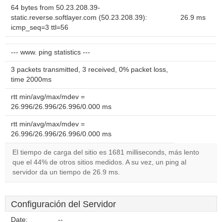
64 bytes from 50.23.208.39-
static.reverse.softlayer.com (50.23.208.39):
26.9 ms
icmp_seq=3 ttl=56
--- www. ping statistics ---
3 packets transmitted, 3 received, 0% packet loss,
time 2000ms
rtt min/avg/max/mdev =
26.996/26.996/26.996/0.000 ms
rtt min/avg/max/mdev =
26.996/26.996/26.996/0.000 ms
El tiempo de carga del sitio es 1681 milliseconds, más lento
que el 44% de otros sitios medidos. A su vez, un ping al
servidor da un tiempo de 26.9 ms.
Configuración del Servidor
Date:
--