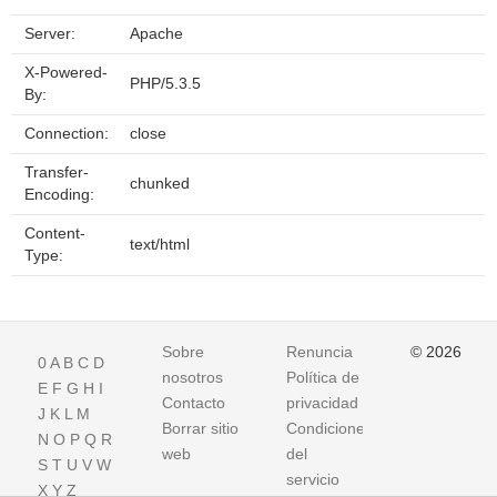
Server:
Apache
X-Powered-
PHP/5.3.5
By:
Connection:
close
Transfer-
chunked
Encoding:
Content-
text/html
Type:
Sobre
Renuncia
© 2026
0
A
B
C
D
nosotros
Política de
E
F
G
H
I
Contacto
privacidad
J
K
L
M
Borrar sitio
Condiciones
N
O
P
Q
R
web
del
S
T
U
V
W
servicio
X
Y
Z