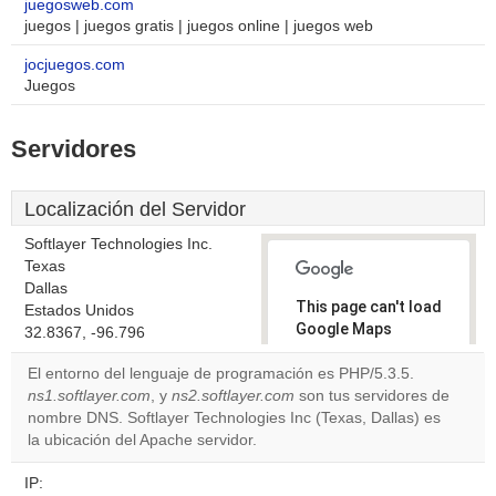
juegosweb.com
juegos | juegos gratis | juegos online | juegos web
jocjuegos.com
Juegos
Servidores
Localización del Servidor
Softlayer Technologies Inc.
Texas
Dallas
This page can't load
Estados Unidos
Google Maps
32.8367, -96.796
correctly.
El entorno del lenguaje de programación es PHP/5.3.5.
ns1.softlayer.com
, y
ns2.softlayer.com
son tus servidores de
Do you
OK
nombre DNS. Softlayer Technologies Inc (Texas, Dallas) es
own this
website?
la ubicación del Apache servidor.
IP: