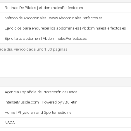
Rutinas De Pilates | AbdominalesPerfectos.es
Método de Abdominales | www.AbdominalesPerfectos.es
Ejercicios para endurecer los abdominales | AbdominalesPerfectos.es
Ejercita tu abdomen | AbdominalesPerfectos.es
 cada día, viendo cada uno 1,00 páginas.
Agencia Española de Protección de Datos
IntenseMuscle.com - Powered by vBulletin
Home | Physician and Sportsmedicine
NSCA