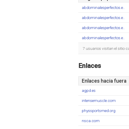
abdominalesperfectos.e..
abdominalesperfectos.e..
abdominalesperfectos.e..
abdominalesperfectos.e..
7 usuarios visitan el sitio
Enlaces
Enlaces hacia fuera
agpd.es
intensemuscle.com
physsportsmed.org
nsca.com