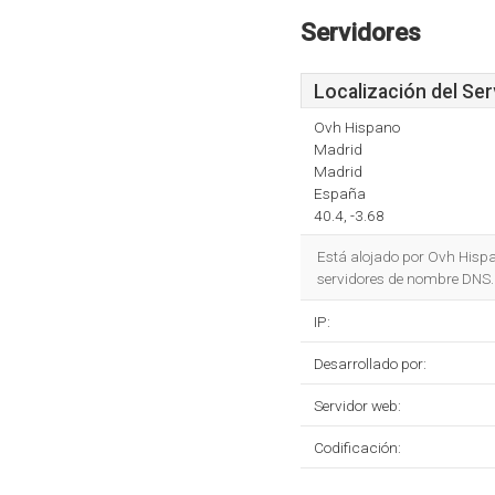
Servidores
Localización del Ser
Ovh Hispano
Madrid
Madrid
España
40.4, -3.68
Está alojado por Ovh Hisp
servidores de nombre DNS. 
IP:
Desarrollado por:
Servidor web:
Codificación: