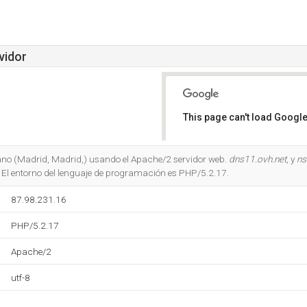
vidor
This page can't load Google
Do you own this website?
ano (Madrid, Madrid,) usando el Apache/2 servidor web.
dns11.ovh.net
, y
ns
El entorno del lenguaje de programación es PHP/5.2.17.
87.98.231.16
PHP/5.2.17
Apache/2
utf-8