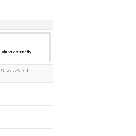
 Maps correctly.
OK
11.ovh.net
son tus