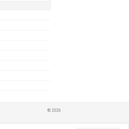
© 2026