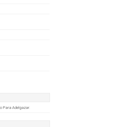
o Para Adelgazar.