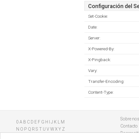
Configuración del S
Set-Cookie:
Date:
Server:
X-Powered-By:
X-Pingback:
Vary:
Transfer-Encoding:
Content-Type:
Sobre nos
0
A
B
C
D
E
F
G
H
I
J
K
L
M
Contacto
N
O
P
Q
R
S
T
U
V
W
X
Y
Z
Borrar sit