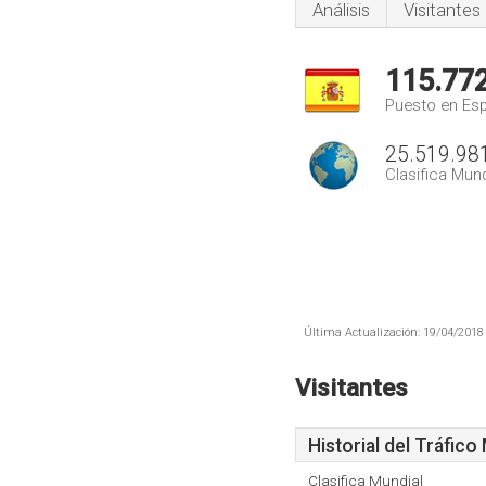
Análisis
Visitantes
115.77
Puesto en Es
25.519.98
Clasifica Mund
Última Actualización: 19/04/2018 
Visitantes
Historial del Tráfico
Clasifica Mundial