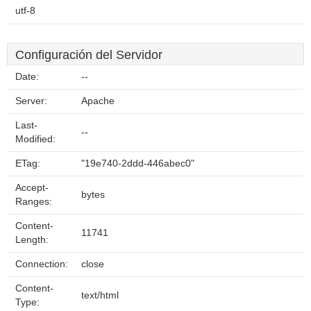
utf-8
Configuración del Servidor
Date:
--
Server:
Apache
Last-
--
Modified:
ETag:
"19e740-2ddd-446abec0"
Accept-
bytes
Ranges:
Content-
11741
Length:
Connection:
close
Content-
text/html
Type: