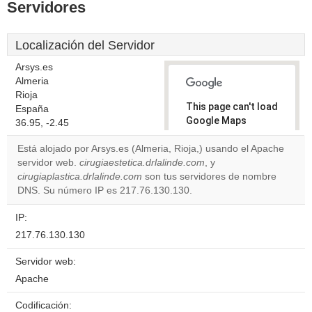
Servidores
Localización del Servidor
Arsys.es
Almeria
Rioja
This page can't load
España
Google Maps
36.95, -2.45
correctly.
Está alojado por Arsys.es (Almeria, Rioja,) usando el Apache
servidor web.
cirugiaestetica.drlalinde.com
, y
Do you
OK
cirugiaplastica.drlalinde.com
son tus servidores de nombre
own this
website?
DNS. Su número IP es 217.76.130.130.
IP:
217.76.130.130
Servidor web:
Apache
Codificación: