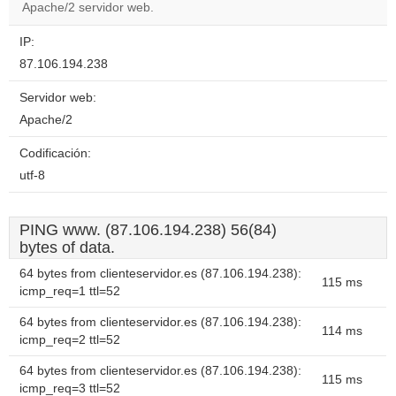
website?
Apache/2 servidor web.
IP:
87.106.194.238
Servidor web:
Apache/2
Codificación:
utf-8
PING www. (87.106.194.238) 56(84)
bytes of data.
64 bytes from clienteservidor.es (87.106.194.238):
115 ms
icmp_req=1 ttl=52
64 bytes from clienteservidor.es (87.106.194.238):
114 ms
icmp_req=2 ttl=52
64 bytes from clienteservidor.es (87.106.194.238):
115 ms
icmp_req=3 ttl=52