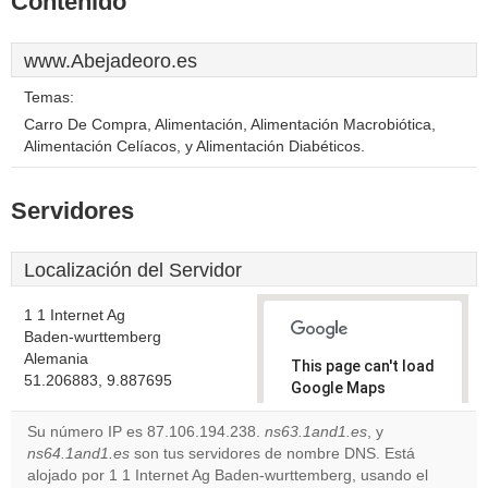
Contenido
www.Abejadeoro.es
Temas:
Carro De Compra, Alimentación, Alimentación Macrobiótica,
Alimentación Celíacos, y Alimentación Diabéticos.
Servidores
Localización del Servidor
1 1 Internet Ag
Baden-wurttemberg
Alemania
This page can't load
51.206883, 9.887695
Google Maps
correctly.
Su número IP es 87.106.194.238.
ns63.1and1.es
, y
ns64.1and1.es
son tus servidores de nombre DNS. Está
Do you
OK
alojado por 1 1 Internet Ag Baden-wurttemberg, usando el
own this