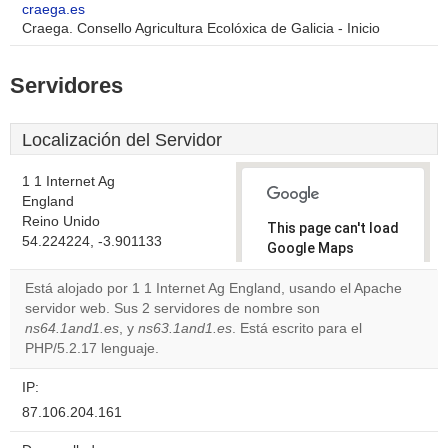
craega.es
Craega. Consello Agricultura Ecolóxica de Galicia - Inicio
Servidores
Localización del Servidor
1 1 Internet Ag
England
Reino Unido
This page can't load
54.224224, -3.901133
Google Maps
correctly.
Está alojado por 1 1 Internet Ag England, usando el Apache
servidor web. Sus 2 servidores de nombre son
Do you
OK
ns64.1and1.es
, y
ns63.1and1.es
. Está escrito para el
own this
website?
PHP/5.2.17 lenguaje.
IP:
87.106.204.161