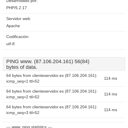
Desarrollado por:
PHP/5.2.17
Servidor web:
Apache
Codificación:
utf-8
PING www. (87.106.204.161) 56(84)
bytes of data.
64 bytes from clienteservidor.es (87.106.204.161):
114 ms
icmp_seq=1 ttl=52
64 bytes from clienteservidor.es (87.106.204.161):
114 ms
icmp_seq=2 ttl=52
64 bytes from clienteservidor.es (87.106.204.161):
114 ms
icmp_seq=3 ttl=52
--- www. ping statistics ---