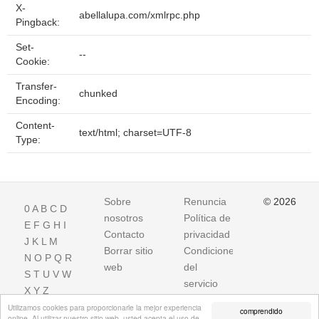
X-
abellalupa.com/xmlrpc.php
Pingback:
Set-
--
Cookie:
Transfer-
chunked
Encoding:
Content-
text/html; charset=UTF-8
Type:
Sobre
Renuncia
© 2026
0
A
B
C
D
nosotros
Política de
E
F
G
H
I
Contacto
privacidad
J
K
L
M
Borrar sitio
Condiciones
N
O
P
Q
R
web
del
S
T
U
V
W
servicio
X
Y
Z
Utilizamos cookies para proporcionarle la mejor experiencia
comprendido
online. Al utilizar nuestro sitio web, usted acepta el uso de