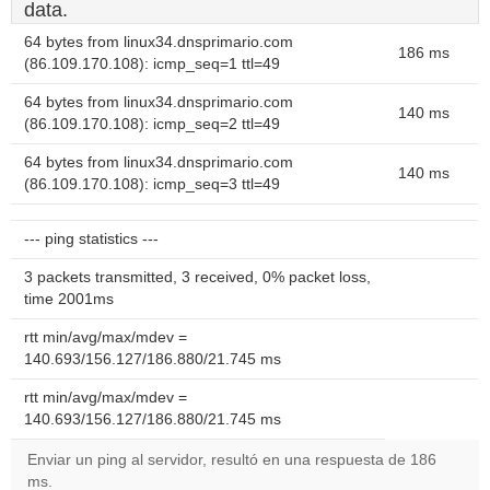
data.
64 bytes from linux34.dnsprimario.com
186 ms
(86.109.170.108): icmp_seq=1 ttl=49
64 bytes from linux34.dnsprimario.com
140 ms
(86.109.170.108): icmp_seq=2 ttl=49
64 bytes from linux34.dnsprimario.com
140 ms
(86.109.170.108): icmp_seq=3 ttl=49
--- ping statistics ---
3 packets transmitted, 3 received, 0% packet loss,
time 2001ms
rtt min/avg/max/mdev =
140.693/156.127/186.880/21.745 ms
rtt min/avg/max/mdev =
140.693/156.127/186.880/21.745 ms
Enviar un ping al servidor, resultó en una respuesta de 186
ms.