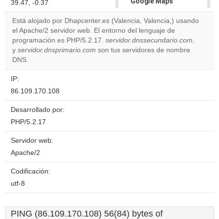
Google Maps
39.47, -0.37
correctly.
Está alojado por Dhapcenter.es (Valencia, Valencia,) usando
el Apache/2 servidor web. El entorno del lenguaje de
Do you
OK
programación es PHP/5.2.17.
servidor.dnssecundario.com
own this
,
website?
y
servidor.dnsprimario.com
son tus servidores de nombre
DNS.
IP:
86.109.170.108
Desarrollado por:
PHP/5.2.17
Servidor web:
Apache/2
Codificación:
utf-8
PING (86.109.170.108) 56(84) bytes of