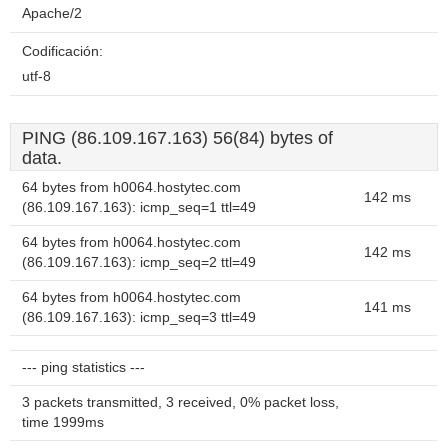
Apache/2
Codificación:
utf-8
PING (86.109.167.163) 56(84) bytes of
data.
64 bytes from h0064.hostytec.com
142 ms
(86.109.167.163): icmp_seq=1 ttl=49
64 bytes from h0064.hostytec.com
142 ms
(86.109.167.163): icmp_seq=2 ttl=49
64 bytes from h0064.hostytec.com
141 ms
(86.109.167.163): icmp_seq=3 ttl=49
--- ping statistics ---
3 packets transmitted, 3 received, 0% packet loss,
time 1999ms