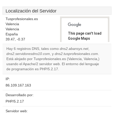
Localización del Servidor
Tusprofesionales.es
Valencia
Valencia
This page can't load
España
Google Maps
39.47, -0.37
correctly.
Hay 6 registros DNS, tales como
dns2.abansys.net
,
dns2.servidoresdns10.com
, y
dns2.tusprofesionales.com
.
Do you
OK
Está alojado por Tusprofesionales.es (Valencia, Valencia,)
own this
website?
usando el Apache/2 servidor web. El entorno del lenguaje
de programación es PHP/5.2.17.
IP:
86.109.167.163
Desarrollado por:
PHP/5.2.17
Servidor web: