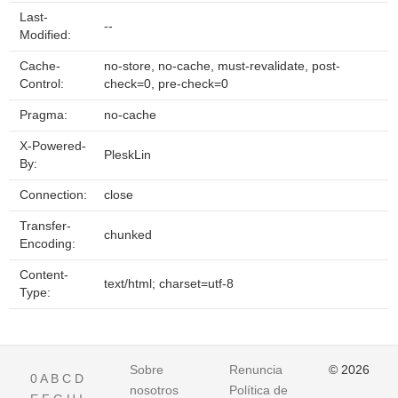
Last-
--
Modified:
Cache-
no-store, no-cache, must-revalidate, post-
Control:
check=0, pre-check=0
Pragma:
no-cache
X-Powered-
PleskLin
By:
Connection:
close
Transfer-
chunked
Encoding:
Content-
text/html; charset=utf-8
Type:
Sobre
Renuncia
© 2026
0
A
B
C
D
nosotros
Política de