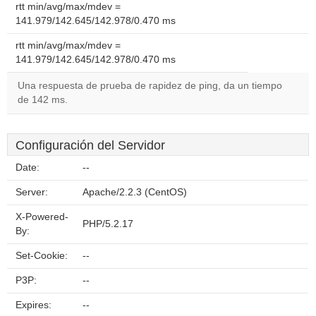
rtt min/avg/max/mdev =
141.979/142.645/142.978/0.470 ms
rtt min/avg/max/mdev =
141.979/142.645/142.978/0.470 ms
Una respuesta de prueba de rapidez de ping, da un tiempo
de 142 ms.
Configuración del Servidor
Date:
--
Server:
Apache/2.2.3 (CentOS)
X-Powered-
PHP/5.2.17
By:
Set-Cookie:
--
P3P:
--
Expires:
--