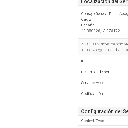
Localización del Ser
Consejo General De La Abo
Cadiz
España
40.380028, -3.076172
Sus 3 servidores de nombr
De La Abogacia Cadiz, usan
IP:
Desarrollado por:
Servidor web:
Codificación:
Configuración del S
Content-Type: