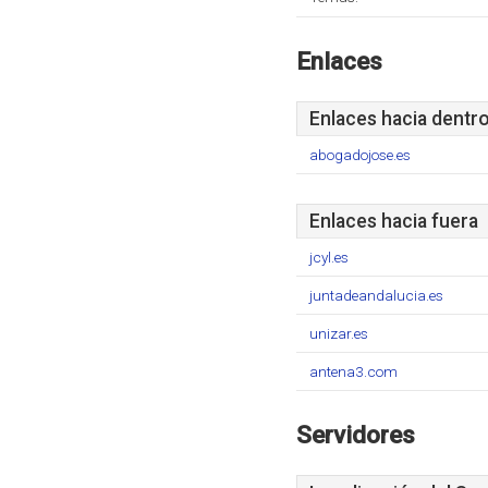
Enlaces
Enlaces hacia dentr
abogadojose.es
Enlaces hacia fuera
jcyl.es
juntadeandalucia.es
unizar.es
antena3.com
Servidores