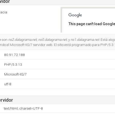
vidor
gacia
This page can't load Google
Do you own this website?
e son
ns2.datagrama.net
,
ns0.datagrama.net
, y
ns1.datagrama.net
. Está alo
do el Microsoft-IIS/7 servidor web. El sitio está programado para PHP/5.3.
80.91.72.188
PHP/5.3.13
Microsoft-IIS/7
utf-8
ervidor
text/html; charset=UTF-8