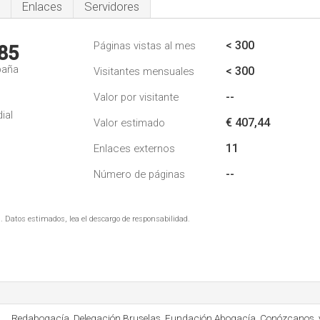
Enlaces
Servidores
< 300
Páginas vistas al mes
85
paña
< 300
Visitantes mensuales
--
Valor por visitante
ial
€ 407,44
Valor estimado
11
Enlaces externos
--
Número de páginas
. Datos estimados, lea el descargo de responsabilidad.
Redabogacía, Delegación Bruselas, Fundación Abogacía, Conózcanos, y