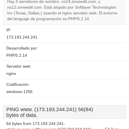
Hay 2 servidores de nombre,
ns14.zoneedit.com
, y
ns12.zoneedit.com
. Está alojado por Softlayer Technologies
Do you
OK
Inc (Texas, Dallas,) usando el nginx servidor web. El entorno
own this
website?
del lenguaje de programación es PHP/5.2.14.
IP:
173.193.244.241
Desarrollado por:
PHP/5.2.14
Servidor web:
nginx
Codificación:
windows-1256
PING www. (173.193.244.241) 56(84)
bytes of data.
64 bytes from 173.193.244.241-