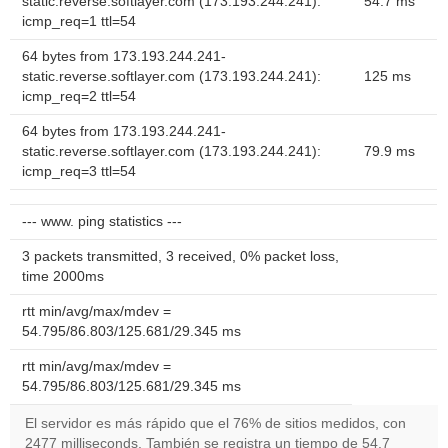
static.reverse.softlayer.com (173.193.244.241):
54.7 ms
icmp_req=1 ttl=54
64 bytes from 173.193.244.241-
static.reverse.softlayer.com (173.193.244.241):
125 ms
icmp_req=2 ttl=54
64 bytes from 173.193.244.241-
static.reverse.softlayer.com (173.193.244.241):
79.9 ms
icmp_req=3 ttl=54
--- www. ping statistics ---
3 packets transmitted, 3 received, 0% packet loss,
time 2000ms
rtt min/avg/max/mdev =
54.795/86.803/125.681/29.345 ms
rtt min/avg/max/mdev =
54.795/86.803/125.681/29.345 ms
El servidor es más rápido que el 76% de sitios medidos, con
2477 milliseconds. También se registra un tiempo de 54.7