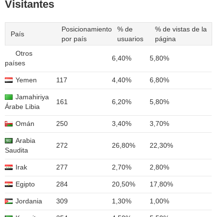
Visitantes
Posicionamiento
% de
% de vistas de la
País
por país
usuarios
página
Otros
6,40%
5,80%
países
Yemen
117
4,40%
6,80%
Jamahiriya
161
6,20%
5,80%
Árabe Libia
Omán
250
3,40%
3,70%
Arabia
272
26,80%
22,30%
Saudita
Irak
277
2,70%
2,80%
Egipto
284
20,50%
17,80%
Jordania
309
1,30%
1,00%