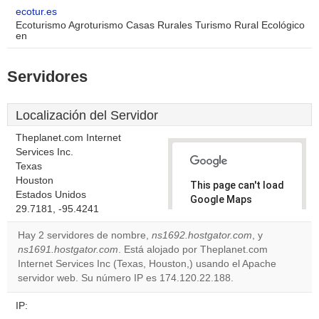
ecotur.es
Ecoturismo Agroturismo Casas Rurales Turismo Rural Ecológico
en
Servidores
Localización del Servidor
Theplanet.com Internet
Services Inc.
Texas
Houston
This page can't load
Estados Unidos
Google Maps
29.7181, -95.4241
correctly.
Hay 2 servidores de nombre,
ns1692.hostgator.com
, y
Do you
ns1691.hostgator.com
. Está alojado por Theplanet.com
OK
own this
Internet Services Inc (Texas, Houston,) usando el Apache
website?
servidor web. Su número IP es 174.120.22.188.
IP: