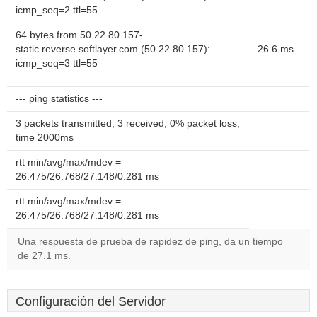
icmp_seq=2 ttl=55
64 bytes from 50.22.80.157-
static.reverse.softlayer.com (50.22.80.157):
26.6 ms
icmp_seq=3 ttl=55
--- ping statistics ---
3 packets transmitted, 3 received, 0% packet loss,
time 2000ms
rtt min/avg/max/mdev =
26.475/26.768/27.148/0.281 ms
rtt min/avg/max/mdev =
26.475/26.768/27.148/0.281 ms
Una respuesta de prueba de rapidez de ping, da un tiempo
de 27.1 ms.
Configuración del Servidor