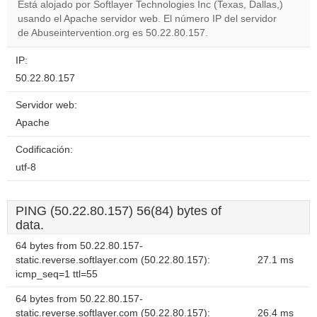
Está alojado por Softlayer Technologies Inc (Texas, Dallas,)
usando el Apache servidor web. El número IP del servidor
Do you
OK
de Abuseintervention.org es 50.22.80.157.
own this
website?
IP:
50.22.80.157
Servidor web:
Apache
Codificación:
utf-8
PING (50.22.80.157) 56(84) bytes of
data.
64 bytes from 50.22.80.157-
static.reverse.softlayer.com (50.22.80.157):
27.1 ms
icmp_seq=1 ttl=55
64 bytes from 50.22.80.157-
static.reverse.softlayer.com (50.22.80.157):
26.4 ms