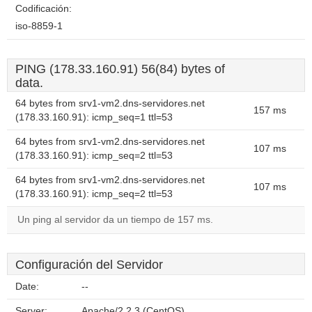
Codificación:
iso-8859-1
PING (178.33.160.91) 56(84) bytes of
data.
64 bytes from srv1-vm2.dns-servidores.net
157 ms
(178.33.160.91): icmp_seq=1 ttl=53
64 bytes from srv1-vm2.dns-servidores.net
107 ms
(178.33.160.91): icmp_seq=2 ttl=53
64 bytes from srv1-vm2.dns-servidores.net
107 ms
(178.33.160.91): icmp_seq=2 ttl=53
Un ping al servidor da un tiempo de 157 ms.
Configuración del Servidor
Date:
--
Server:
Apache/2.2.3 (CentOS)