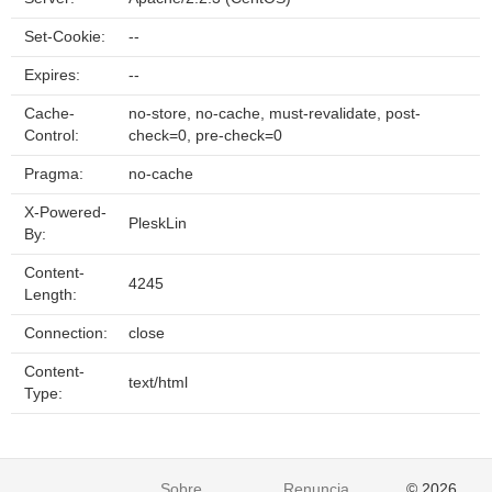
Set-Cookie:
--
Expires:
--
Cache-
no-store, no-cache, must-revalidate, post-
Control:
check=0, pre-check=0
Pragma:
no-cache
X-Powered-
PleskLin
By:
Content-
4245
Length:
Connection:
close
Content-
text/html
Type:
Sobre
Renuncia
© 2026