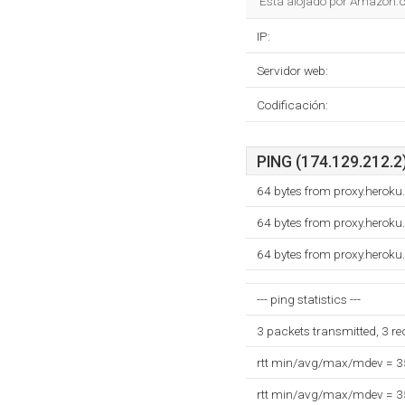
Está alojado por Amazon.co
IP:
Servidor web:
Codificación:
PING (174.129.212.2)
64 bytes from proxy.herok
64 bytes from proxy.herok
64 bytes from proxy.herok
--- ping statistics ---
3 packets transmitted, 3 r
rtt min/avg/max/mdev = 
rtt min/avg/max/mdev = 