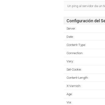
Un ping al servidor da un 
Configuración del S
Server:
Date:
Content-Type:
Connection:
Vary:
Set-Cookie:
Content-Length:
X-Varnish:
Age:
Via: