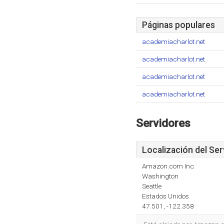
Páginas populares
academiacharlot.net
academiacharlot.net
academiacharlot.net
academiacharlot.net
Servidores
Localización del Ser
Amazon.com Inc.
Washington
Seattle
Estados Unidos
47.501, -122.358