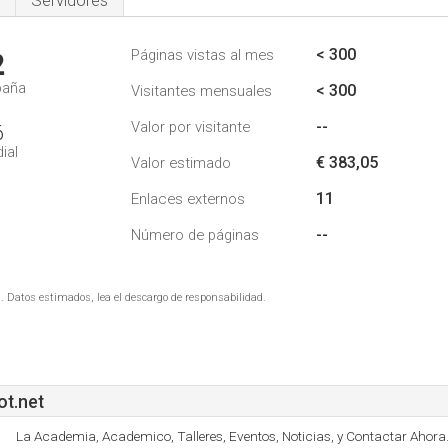
Servidores
< 300
Páginas vistas al mes
2
paña
< 300
Visitantes mensuales
--
Valor por visitante
6
ial
€ 383,05
Valor estimado
11
Enlaces externos
--
Número de páginas
. Datos estimados, lea el descargo de responsabilidad.
t.net
La Academia, Academico, Talleres, Eventos, Noticias, y Contactar Ahora