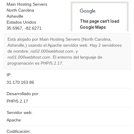
Main Hosting Servers
North Carolina
Asheville
This page can't load
Estados Unidos
Google Maps
35.5967, -82.6271
correctly.
Está alojado por Main Hosting Servers (North Carolina,
Asheville,) usando el Apache servidor web. Hay 2 servidores
Do you
OK
de nombre,
ns02.000webhost.com
, y
own this
website?
ns01.000webhost.com
. El entorno del lenguaje de
programación es PHP/5.2.17.
IP:
31.170.163.86
Desarrollado por:
PHP/5.2.17
Servidor web:
Apache
Codificación: