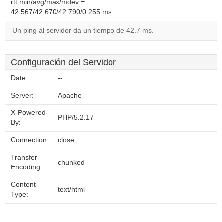
rtt min/avg/max/mdev =
42.567/42.670/42.790/0.255 ms
Un ping al servidor da un tiempo de 42.7 ms.
Configuración del Servidor
Date:
--
Server:
Apache
X-Powered-
PHP/5.2.17
By:
Connection:
close
Transfer-
chunked
Encoding:
Content-
text/html
Type: