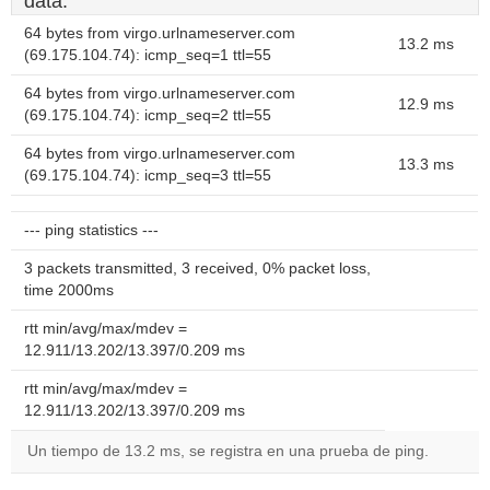
data.
64 bytes from virgo.urlnameserver.com
13.2 ms
(69.175.104.74): icmp_seq=1 ttl=55
64 bytes from virgo.urlnameserver.com
12.9 ms
(69.175.104.74): icmp_seq=2 ttl=55
64 bytes from virgo.urlnameserver.com
13.3 ms
(69.175.104.74): icmp_seq=3 ttl=55
--- ping statistics ---
3 packets transmitted, 3 received, 0% packet loss,
time 2000ms
rtt min/avg/max/mdev =
12.911/13.202/13.397/0.209 ms
rtt min/avg/max/mdev =
12.911/13.202/13.397/0.209 ms
Un tiempo de 13.2 ms, se registra en una prueba de ping.