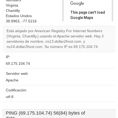
Numbers
Virginia
Chantilly
This page can't load
Estados Unidos
Google Maps
38.8963, -77.5216
correctly.
Está alojado por American Registry For Internet Numbers
Do you
(Virginia, Chantilly,) usando el Apache servidor web. Hay 2
OK
own this
servidores de nombre,
ns13.dollar2host.com
, y
website?
ns14.dollar2host.com
. Su número IP es 69.175.104.74.
IP:
69.175.104.74
Servidor web:
Apache
Codificación:
utf-8
PING (69.175.104.74) 56(84) bytes of