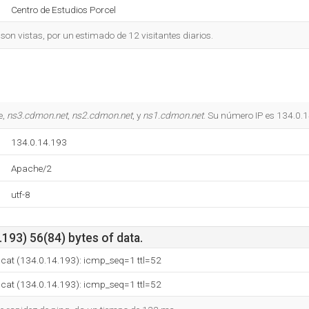
Centro de Estudios Porcel
on vistas, por un estimado de 12 visitantes diarios.
e,
ns3.cdmon.net
,
ns2.cdmon.net
, y
ns1.cdmon.net
. Su número IP es 134.0.
134.0.14.193
Apache/2
utf-8
193) 56(84) bytes of data.
.cat (134.0.14.193): icmp_seq=1 ttl=52
.cat (134.0.14.193): icmp_seq=1 ttl=52