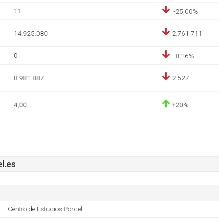
11
-25,00%
14.925.080
2.761.711
0
-8,16%
8.981.887
2.527
4,00
+20%
l.es
Centro de Estudios Porcel