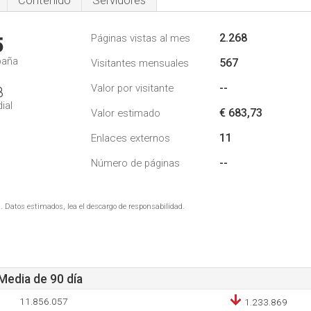
Contenido
Servidores
2.268
Páginas vistas al mes
5
paña
567
Visitantes mensuales
--
Valor por visitante
8
ial
€ 683,73
Valor estimado
11
Enlaces externos
--
Número de páginas
. Datos estimados, lea el descargo de responsabilidad.
 Media de 90 día
11.856.057
1.233.869