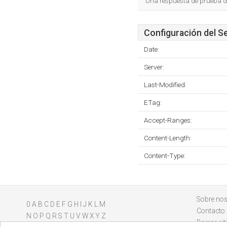
Una respuesta de prueba d
Configuración del S
Date:
Server:
Last-Modified:
ETag:
Accept-Ranges:
Content-Length:
Content-Type:
Sobre nos
0
A
B
C
D
E
F
G
H
I
J
K
L
M
Contacto
N
O
P
Q
R
S
T
U
V
W
X
Y
Z
Borrar sit