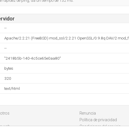
e rapidez de ping, da un tiempo de 132 ms.
ervidor
--
Apache/2.2.21 (FreeBSD) mod_ssl/2.2.21 OpenSSL/0.9.8q DAV/2 mod_fa
--
"2418b5b-140-4c5ce65e0aa80"
bytes
320
text/html
otros
Renuncia
Política de privacidad
io web
Condiciones del servicio