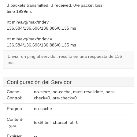
3 packets transmitted, 3 received, 0% packet loss,
time 1999ms
rtt min/avg/max/mdev =
136.584/136.696/136.886/0.135 ms
rtt min/avg/max/mdev =
136.584/136.696/136.886/0.135 ms
Enviar un ping al servidor, resultó en una respuesta de 136
ms.
Configuración del Servidor
Cache-
no-store, no-cache, must-revalidate, post-
Control:
check=0, pre-check=0
Pragma:
no-cache
Content-
text/html; charset=utf-8
Type:
Expires:
--