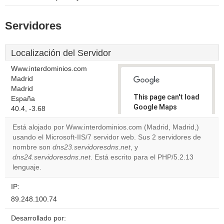
Servidores
Localización del Servidor
Www.interdominios.com
Madrid
Madrid
This page can't load
España
Google Maps
40.4, -3.68
correctly.
Está alojado por Www.interdominios.com (Madrid, Madrid,)
usando el Microsoft-IIS/7 servidor web. Sus 2 servidores de
Do you
OK
nombre son
dns23.servidoresdns.net
, y
own this
website?
dns24.servidoresdns.net
. Está escrito para el PHP/5.2.13
lenguaje.
IP:
89.248.100.74
Desarrollado por: