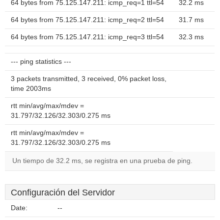
64 bytes from 75.125.147.211: icmp_req=1 ttl=54
32.2 ms
64 bytes from 75.125.147.211: icmp_req=2 ttl=54
31.7 ms
64 bytes from 75.125.147.211: icmp_req=3 ttl=54
32.3 ms
--- ping statistics ---
3 packets transmitted, 3 received, 0% packet loss,
time 2003ms
rtt min/avg/max/mdev =
31.797/32.126/32.303/0.275 ms
rtt min/avg/max/mdev =
31.797/32.126/32.303/0.275 ms
Un tiempo de 32.2 ms, se registra en una prueba de ping.
Configuración del Servidor
Date:
--