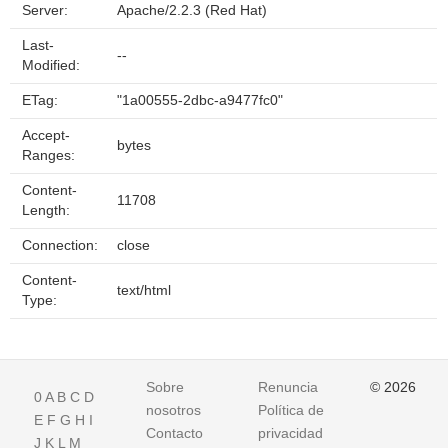
Server:
Apache/2.2.3 (Red Hat)
Last-
--
Modified:
ETag:
"1a00555-2dbc-a9477fc0"
Accept-
bytes
Ranges:
Content-
11708
Length:
Connection:
close
Content-
text/html
Type:
Sobre
Renuncia
© 2026
0
A
B
C
D
nosotros
Política de
E
F
G
H
I
Contacto
privacidad
J
K
L
M