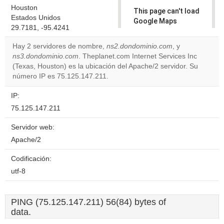
Houston
This page can't load
Estados Unidos
Google Maps
29.7181, -95.4241
correctly.
Hay 2 servidores de nombre,
ns2.dondominio.com
, y
Do you
ns3.dondominio.com
. Theplanet.com Internet Services Inc
OK
own this
(Texas, Houston) es la ubicación del Apache/2 servidor. Su
website?
número IP es 75.125.147.211.
IP:
75.125.147.211
Servidor web:
Apache/2
Codificación:
utf-8
PING (75.125.147.211) 56(84) bytes of
data.