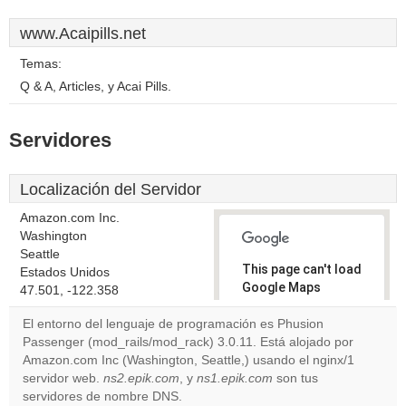
www.Acaipills.net
Temas:
Q & A, Articles, y Acai Pills.
Servidores
Localización del Servidor
Amazon.com Inc.
Washington
Seattle
This page can't load
Estados Unidos
Google Maps
47.501, -122.358
correctly.
El entorno del lenguaje de programación es Phusion
Passenger (mod_rails/mod_rack) 3.0.11. Está alojado por
Do you
OK
Amazon.com Inc (Washington, Seattle,) usando el nginx/1
own this
website?
servidor web.
ns2.epik.com
, y
ns1.epik.com
son tus
servidores de nombre DNS.