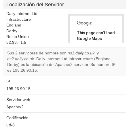
Localización del Servidor
Daily Internet Ltd
Infrastructure
England
Derby
This page can't load
Reino Unido
Google Maps
52.93, -1.5
correctly.
Sus 2 servidores de nombre son
ns1.daily.co.uk
, y
Do you
ns2.daily.co.uk
. Daily Internet Ltd Infrastructure (England,
OK
own this
Derby) es la ubicación del Apache/2 servidor. Su número IP
website?
es 195.26.90.15.
IP:
195.26.90.15
Servidor web:
Apache/2
Codificación:
utf-8