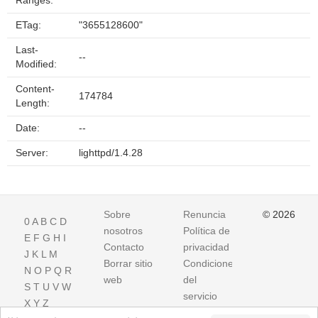
Ranges:
ETag:
"3655128600"
Last-
--
Modified:
Content-
174784
Length:
Date:
--
Server:
lighttpd/1.4.28
Sobre
Renuncia
© 2026
0
A
B
C
D
nosotros
Política de
E
F
G
H
I
Contacto
privacidad
J
K
L
M
Borrar sitio
Condiciones
N
O
P
Q
R
web
del
S
T
U
V
W
servicio
X
Y
Z