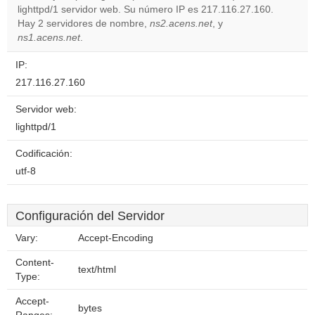
lighttpd/1 servidor web. Su número IP es 217.116.27.160.
Do you
OK
Hay 2 servidores de nombre,
ns2.acens.net
own this
, y
website?
ns1.acens.net
.
IP:
217.116.27.160
Servidor web:
lighttpd/1
Codificación:
utf-8
Configuración del Servidor
Vary:
Accept-Encoding
Content-
text/html
Type:
Accept-
bytes