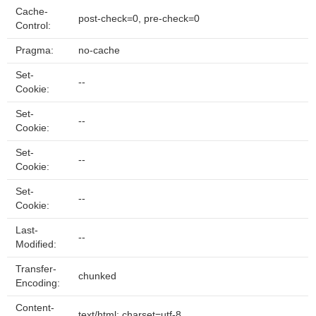
Cache-
post-check=0, pre-check=0
Control:
Pragma:
no-cache
Set-
--
Cookie:
Set-
--
Cookie:
Set-
--
Cookie:
Set-
--
Cookie:
Last-
--
Modified:
Transfer-
chunked
Encoding:
Content-
text/html; charset=utf-8