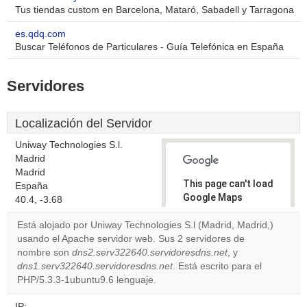
Tus tiendas custom en Barcelona, Mataró, Sabadell y Tarragona
es.qdq.com
Buscar Teléfonos de Particulares - Guía Telefónica en España
Servidores
Localización del Servidor
Uniway Technologies S.l.
Madrid
Madrid
This page can't load
España
Google Maps
40.4, -3.68
correctly.
Está alojado por Uniway Technologies S.l (Madrid, Madrid,)
usando el Apache servidor web. Sus 2 servidores de
Do you
OK
nombre son
dns2.serv322640.servidoresdns.net
own this
, y
website?
dns1.serv322640.servidoresdns.net
. Está escrito para el
PHP/5.3.3-1ubuntu9.6 lenguaje.
IP: