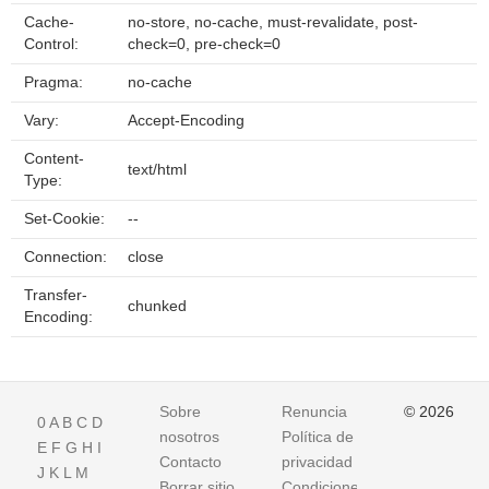
Cache-
no-store, no-cache, must-revalidate, post-
Control:
check=0, pre-check=0
Pragma:
no-cache
Vary:
Accept-Encoding
Content-
text/html
Type:
Set-Cookie:
--
Connection:
close
Transfer-
chunked
Encoding:
Sobre
Renuncia
© 2026
0
A
B
C
D
nosotros
Política de
E
F
G
H
I
Contacto
privacidad
J
K
L
M
Borrar sitio
Condiciones