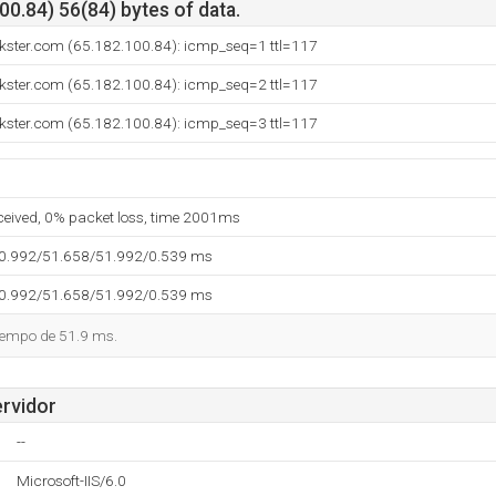
0.84) 56(84) bytes of data.
nkster.com (65.182.100.84): icmp_seq=1 ttl=117
nkster.com (65.182.100.84): icmp_seq=2 ttl=117
nkster.com (65.182.100.84): icmp_seq=3 ttl=117
eceived, 0% packet loss, time 2001ms
50.992/51.658/51.992/0.539 ms
50.992/51.658/51.992/0.539 ms
tiempo de 51.9 ms.
ervidor
--
Microsoft-IIS/6.0