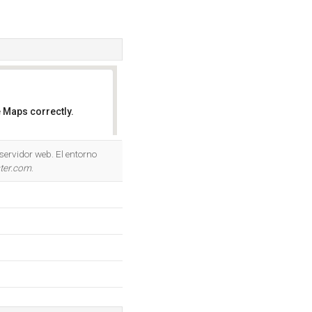
 Maps correctly.
OK
servidor web. El entorno
ster.com
.