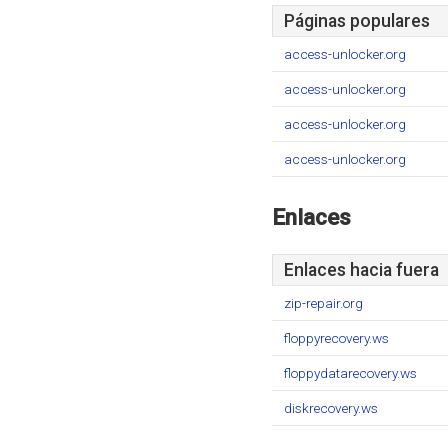
Páginas populares
access-unlocker.org
access-unlocker.org
access-unlocker.org
access-unlocker.org
Enlaces
Enlaces hacia fuera
zip-repair.org
floppyrecovery.ws
floppydatarecovery.ws
diskrecovery.ws