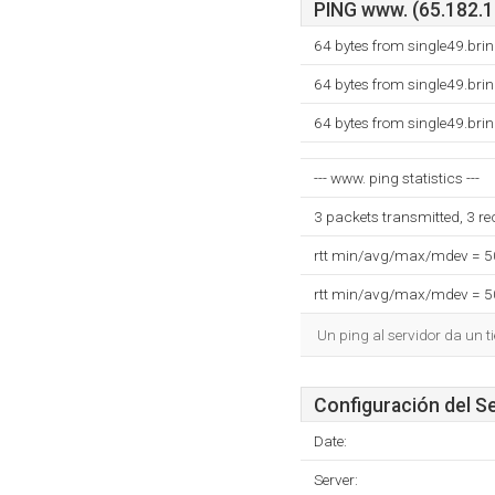
PING www. (65.182.10
64 bytes from single49.bri
64 bytes from single49.bri
64 bytes from single49.bri
--- www. ping statistics ---
3 packets transmitted, 3 r
rtt min/avg/max/mdev = 
rtt min/avg/max/mdev = 
Un ping al servidor da un 
Configuración del S
Date:
Server: