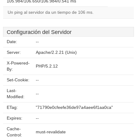
105.984/106.650/106.984/0.541 ms
Un ping al servidor da un tiempo de 106 ms.
Configuración del Servidor
Date:
--
Server:
Apache/2.2.21 (Unix)
X-Powered-
PHP/5.2.12
By:
Set-Cookie:
--
Last-
--
Modified:
ETag:
"71790e0cfeefe36de97a4aee6f1aa0ca"
Expires:
--
Cache-
must-revalidate
Control: