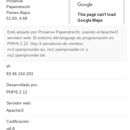
Proserve
Papendrecht
Países Bajos
This page can't load
51.83, 4.68
Google Maps
correctly.
Está alojado por Proserve Papendrecht, usando el Apache/2
servidor web. El entorno del lenguaje de programación es
Do you
OK
PHP/5.2.12. Hay 3 servidores de nombre,
own this
website?
ns3.openprovider.eu
,
ns1.openprovider.nl
, y
ns2.openprovider.be
.
IP:
83.96.154.203
Desarrollado por:
PHP/5.2.12
Servidor web:
Apache/2
Codificación:
utf-8