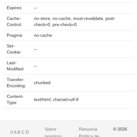
Expires:
--
Cache-
no-store, no-cache, must-revalidate, post-
Control:
check=0, pre-check=0
Pragma:
no-cache
Set-
--
Cookie:
Last-
--
Modified:
Transfer-
chunked
Encoding:
Content-
text/html; charset=utf-8
Type:
Sobre
Renuncia
© 2026
0
A
B
C
D
nosotros
Política de