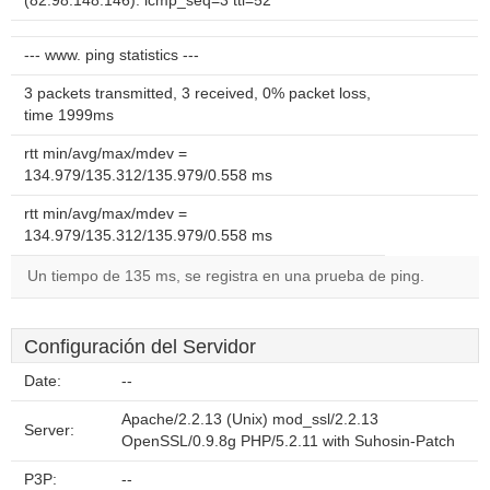
(82.98.148.146): icmp_seq=3 ttl=52
--- www. ping statistics ---
3 packets transmitted, 3 received, 0% packet loss,
time 1999ms
rtt min/avg/max/mdev =
134.979/135.312/135.979/0.558 ms
rtt min/avg/max/mdev =
134.979/135.312/135.979/0.558 ms
Un tiempo de 135 ms, se registra en una prueba de ping.
Configuración del Servidor
Date:
--
Apache/2.2.13 (Unix) mod_ssl/2.2.13
Server:
OpenSSL/0.9.8g PHP/5.2.11 with Suhosin-Patch
P3P:
--