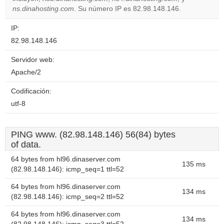
website?
ns.dinahosting.com
. Su número IP es 82.98.148.146.
IP:
82.98.148.146
Servidor web:
Apache/2
Codificación:
utf-8
PING www. (82.98.148.146) 56(84) bytes
of data.
64 bytes from hl96.dinaserver.com
135 ms
(82.98.148.146): icmp_seq=1 ttl=52
64 bytes from hl96.dinaserver.com
134 ms
(82.98.148.146): icmp_seq=2 ttl=52
64 bytes from hl96.dinaserver.com
134 ms