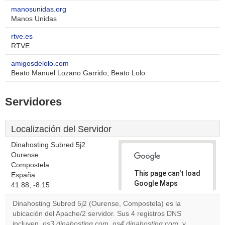
manosunidas.org
Manos Unidas
rtve.es
RTVE
amigosdelolo.com
Beato Manuel Lozano Garrido, Beato Lolo
Servidores
Localización del Servidor
Dinahosting Subred 5j2
Ourense
Compostela
This page can't load
España
Google Maps
41.88, -8.15
correctly.
Dinahosting Subred 5j2 (Ourense, Compostela) es la
ubicación del Apache/2 servidor. Sus 4 registros DNS
Do you
OK
incluyen,
ns3.dinahosting.com
,
ns4.dinahosting.com
own this
, y