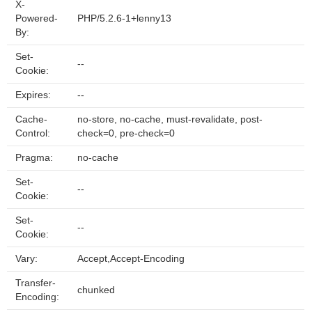
X-
Powered-
PHP/5.2.6-1+lenny13
By:
Set-
--
Cookie:
Expires:
--
Cache-
no-store, no-cache, must-revalidate, post-
Control:
check=0, pre-check=0
Pragma:
no-cache
Set-
--
Cookie:
Set-
--
Cookie:
Vary:
Accept,Accept-Encoding
Transfer-
chunked
Encoding: