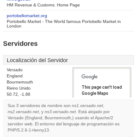
HM Revenue & Customs: Home Page
portobellomarket.org
Portobello Market - The World famous Portobello Market in
London
Servidores
Localización del Servidor
Versado
England
Bournemouth
This page can't load
Reino Unido
Google Maps
50.72, -1.88
correctly.
Sus 3 servidores de nombre son
ns1.versado.net
,
ns2.versado.net
, y
ns3.versado.net
. Está alojado por
Do you
OK
Versado (England, Bournemouth,) usando el Apache/2
own this
website?
servidor web. El entorno del lenguaje de programación es
PHP/5.2.6-1+lenny13.