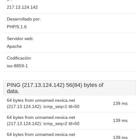
217.13.124.142
Desarrollado por:
PHP/5.1.6
Servidor web:
Apache
Codificación:
iso-8859-1
PING (217.13.124.142) 56(84) bytes of
data.
64 bytes from unnamed.nexica.net
139 ms
(217.13.124.142): icmp_seq=1 ttl=50
64 bytes from unnamed.nexica.net
139 ms
(217.13.124.142): icmp_seq=2 ttl=50
64 bytes from unnamed.nexica.net
139 ms