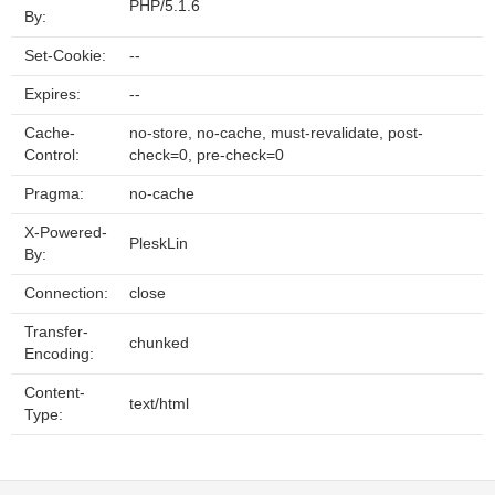
PHP/5.1.6
By:
Set-Cookie:
--
Expires:
--
Cache-
no-store, no-cache, must-revalidate, post-
Control:
check=0, pre-check=0
Pragma:
no-cache
X-Powered-
PleskLin
By:
Connection:
close
Transfer-
chunked
Encoding:
Content-
text/html
Type: