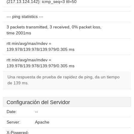
(217.13.124.142): icmp_seq=3 ttl=50
--- ping statistics ---
3 packets transmitted, 3 received, 0% packet loss,
time 2001ms
rtt min/avg/max/mdev =
139.978/139.978/139.979/0.305 ms
rtt min/avg/max/mdev =
139.978/139.978/139.979/0.305 ms
Una respuesta de prueba de rapidez de ping, da un tiempo
de 139 ms.
Configuración del Servidor
Date:
--
Server:
Apache
X-Powered-