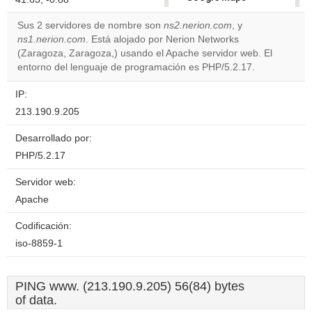
correctly.
Sus 2 servidores de nombre son
ns2.nerion.com
, y
ns1.nerion.com
. Está alojado por Nerion Networks
Do you
OK
(Zaragoza, Zaragoza,) usando el Apache servidor web. El
own this
website?
entorno del lenguaje de programación es PHP/5.2.17.
IP:
213.190.9.205
Desarrollado por:
PHP/5.2.17
Servidor web:
Apache
Codificación:
iso-8859-1
PING www. (213.190.9.205) 56(84) bytes
of data.