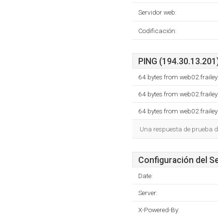
Servidor web:
Codificación:
PING (194.30.13.201)
64 bytes from web02.frail
64 bytes from web02.frail
64 bytes from web02.frail
Una respuesta de prueba d
Configuración del S
Date:
Server:
X-Powered-By: