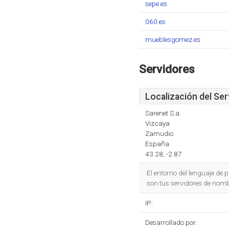
sepe.es
060.es
mueblesgomez.es
Servidores
Localización del Ser
Sarenet S.a.
Vizcaya
Zamudio
España
43.28, -2.87
El entorno del lenguaje de
son tus servidores de nomb
IP:
Desarrollado por: