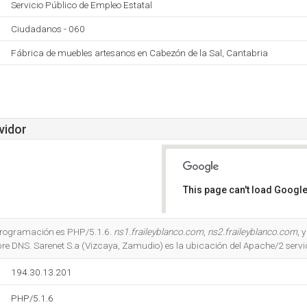
Servicio Público de Empleo Estatal
Ciudadanos - 060
Fábrica de muebles artesanos en Cabezón de la Sal, Cantabria
vidor
This page can't load Google
Do you own this website?
 programación es PHP/5.1.6.
ns1.fraileyblanco.com
,
ns2.fraileyblanco.com
, 
re DNS. Sarenet S.a (Vizcaya, Zamudio) es la ubicación del Apache/2 servi
194.30.13.201
PHP/5.1.6