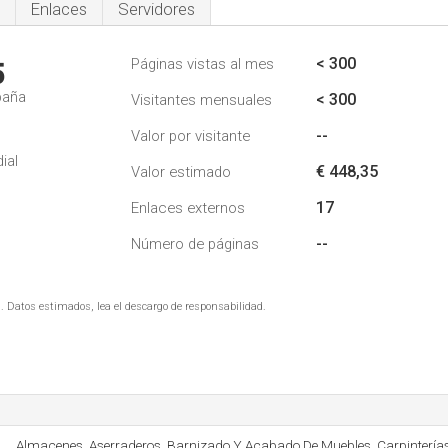
Enlaces
Servidores
< 300
Páginas vistas al mes
5
paña
< 300
Visitantes mensuales
--
Valor por visitante
ial
€ 448,35
Valor estimado
17
Enlaces externos
--
Número de páginas
. Datos estimados, lea el descargo de responsabilidad.
Almacenes, Aserraderos, Barnizado Y Acabado De Muebles, Carpinterías