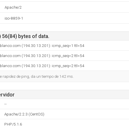
Apache/2
iso-8859-1
 56(84) bytes of data.
eyblanco.com (194.30.13.201): icmp_seq=1 ttl=54
eyblanco.com (194.30.13.201): icmp_seq=2 ttl=54
eyblanco.com (194.30.13.201): icmp_seq=2 ttl=54
e rapidez de ping, da un tiempo de 142 ms.
ervidor
--
Apache/2.2.3 (CentOS)
PHP/5.1.6