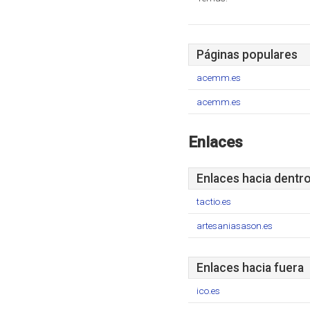
Páginas populares
acemm.es
acemm.es
Enlaces
Enlaces hacia dentr
tactio.es
artesaniasason.es
Enlaces hacia fuera
ico.es