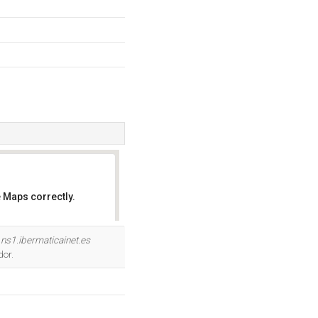
 Maps correctly.
OK
y
ns1.ibermaticainet.es
dor.