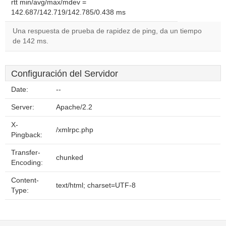
rtt min/avg/max/mdev =
142.687/142.719/142.785/0.438 ms
Una respuesta de prueba de rapidez de ping, da un tiempo
de 142 ms.
Configuración del Servidor
Date:
--
Server:
Apache/2.2
X-
/xmlrpc.php
Pingback:
Transfer-
chunked
Encoding:
Content-
text/html; charset=UTF-8
Type: