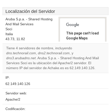
Localización del Servidor
Aruba S.p.a. - Shared Hosting
And Mail Services
Soci
This page can't load
Italia
Google Maps
43.73, 11.82
correctly.
Tiene 4 servidores de nombre, incluyendo
dns.technorail.com
,
dns2.technorail.com
, y
Do you
OK
dns3.arubadns.net
. Aruba S.p.a. - Shared Hosting And Mail
own this
website?
Services Soci es la ubicación del Apache/2 servidor. El
número IP del servidor de Achake.es es 62.149.140.126.
IP:
62.149.140.126
Servidor web:
Apache/2
Codificación: