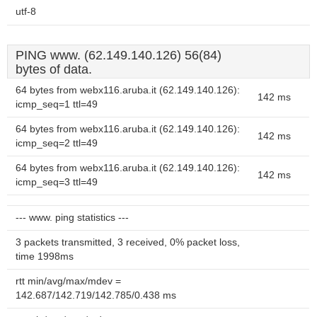
utf-8
PING www. (62.149.140.126) 56(84)
bytes of data.
64 bytes from webx116.aruba.it (62.149.140.126):
142 ms
icmp_seq=1 ttl=49
64 bytes from webx116.aruba.it (62.149.140.126):
142 ms
icmp_seq=2 ttl=49
64 bytes from webx116.aruba.it (62.149.140.126):
142 ms
icmp_seq=3 ttl=49
--- www. ping statistics ---
3 packets transmitted, 3 received, 0% packet loss,
time 1998ms
rtt min/avg/max/mdev =
142.687/142.719/142.785/0.438 ms