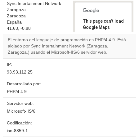
Sync Intertainment Network
Zaragoza
Zaragoza
This page can't load
España
Google Maps
41.63, -0.88
correctly.
El entorno del lenguaje de programación es PHP/4.4.9. Está
alojado por Sync Intertainment Network (Zaragoza,
Do you
OK
Zaragoza,) usando el Microsoft-IIS/6 servidor web.
own this
website?
IP:
93.93.112.25
Desarrollado por:
PHP/4.4.9
Servidor web:
Microsoft-IIS/6
Codificación:
iso-8859-1