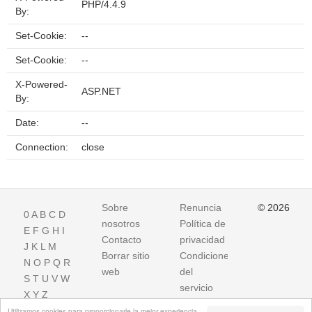
PHP/4.4.9
By:
Set-Cookie:
--
Set-Cookie:
--
X-Powered-
ASP.NET
By:
Date:
--
Connection:
close
Sobre
Renuncia
© 2026
0
A
B
C
D
nosotros
Política de
E
F
G
H
I
Contacto
privacidad
J
K
L
M
Borrar sitio
Condiciones
N
O
P
Q
R
web
del
S
T
U
V
W
servicio
X
Y
Z
Utilizamos cookies para proporcionarle la mejor experiencia