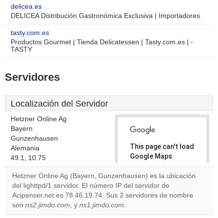
delicea.es
DELICEA Distribución Gastronómica Exclusiva | Importadores
tasty.com.es
Productos Gourmet | Tienda Delicatessen | Tasty.com.es | -
TASTY
Servidores
Localización del Servidor
Hetzner Online Ag
Bayern
Gunzenhausen
This page can't load
Alemania
Google Maps
49.1, 10.75
correctly.
Hetzner Online Ag (Bayern, Gunzenhausen) es la ubicación
del lighttpd/1 servidor. El número IP del servidor de
Do you
OK
Acipenser.net es 78.46.19.74. Sus 2 servidores de nombre
own this
website?
son
ns2.jimdo.com
, y
ns1.jimdo.com
.