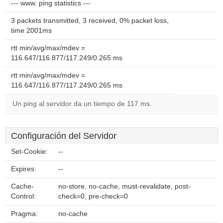
--- www. ping statistics ---
3 packets transmitted, 3 received, 0% packet loss,
time 2001ms
rtt min/avg/max/mdev =
116.647/116.877/117.249/0.265 ms
rtt min/avg/max/mdev =
116.647/116.877/117.249/0.265 ms
Un ping al servidor da un tiempo de 117 ms.
Configuración del Servidor
Set-Cookie:
--
Expires:
--
Cache-
no-store, no-cache, must-revalidate, post-
Control:
check=0, pre-check=0
Pragma:
no-cache