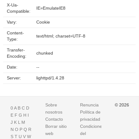
X-Ua-
IE=EmulateIE8
Compatible:
Vary:
Cookie
Content-
text/html; charset=UTF-8
Type:
Transfer-
chunked
Encoding:
Date:
--
Server:
lighttpd/1.4.28
Sobre
Renuncia
© 2026
0
A
B
C
D
nosotros
Política de
E
F
G
H
I
Contacto
privacidad
J
K
L
M
Borrar sitio
Condiciones
N
O
P
Q
R
web
del
S
T
U
V
W