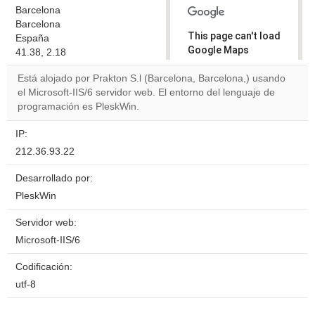
Barcelona
Barcelona
This page can't load
España
Google Maps
41.38, 2.18
correctly.
Está alojado por Prakton S.l (Barcelona, Barcelona,) usando
el Microsoft-IIS/6 servidor web. El entorno del lenguaje de
Do you
OK
programación es PleskWin.
own this
website?
IP:
212.36.93.22
Desarrollado por:
PleskWin
Servidor web:
Microsoft-IIS/6
Codificación:
utf-8