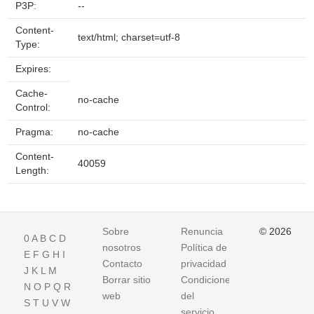
P3P:
--
Content-
text/html; charset=utf-8
Type:
Expires:
Cache-
no-cache
Control:
Pragma:
no-cache
Content-
40059
Length:
Sobre
Renuncia
© 2026
0
A
B
C
D
nosotros
Política de
E
F
G
H
I
Contacto
privacidad
J
K
L
M
Borrar sitio
Condiciones
N
O
P
Q
R
web
del
S
T
U
V
W
servicio