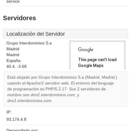
service
Servidores
Localización del Servidor
Grupo Interdominios S.a
Madrid
Madrid
This page can't load
España
Google Maps
40.4, -3.68
correctly.
Está alojado por Grupo Interdominios S.a (Madrid, Madrid,)
usando el Apache/2 servidor web. El entorno del lenguaje
Do you
OK
de programación es PHP/5.2.17. Sus 2 servidores de
own this
website?
nombre son
dns2.interdominios.com
, y
dns1.interdominios.com
.
IP:
93.174.4.8
Desarrollado por: