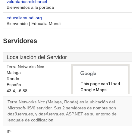
voluntariosreikibarcel..
Bienvenidos a la portada
educaliamundi.org
Bienvenido | Educalia Mundi
Servidores
Localización del Servidor
Terra Networks Ncc
Malaga
Ronda
This page can't load
España
Google Maps
43.4, -6.88
correctly.
Terra Networks Ncc (Malaga, Ronda) es la ubicación del
Microsoft-IIS/6 servidor. Sus 2 servidores de nombre son
Do you
OK
dns3.terra.es
, y
dns4.terra.es
. ASP.NET es su entorno de
own this
website?
lenguaje de codificación.
IP: