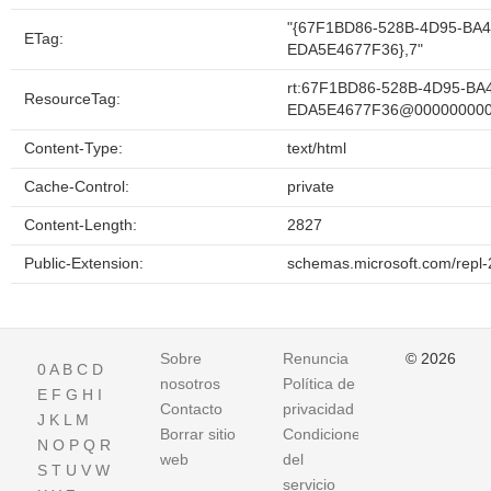
"{67F1BD86-528B-4D95-BA4
ETag:
EDA5E4677F36},7"
rt:67F1BD86-528B-4D95-BA
ResourceTag:
EDA5E4677F36@00000000
Content-Type:
text/html
Cache-Control:
private
Content-Length:
2827
Public-Extension:
schemas.microsoft.com/repl-
Sobre
Renuncia
© 2026
0
A
B
C
D
nosotros
Política de
E
F
G
H
I
Contacto
privacidad
J
K
L
M
Borrar sitio
Condiciones
N
O
P
Q
R
web
del
S
T
U
V
W
servicio